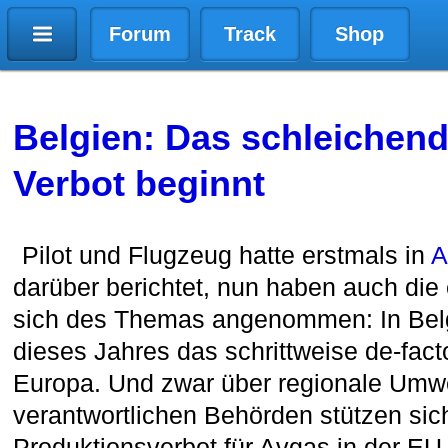
Forum
Track
Shop
Belgien: Das schleichen
Verbot beginnt
Pilot und Flugzeug hatte erstmals in
A
darüber berichtet, nun haben auch di
sich des Themas angenommen: In Belg
dieses Jahres das schrittweise de-fact
Europa. Und zwar über regionale Umwe
verantwortlichen Behörden stützen sic
Produktionsverbot für Avgas in der EU, 