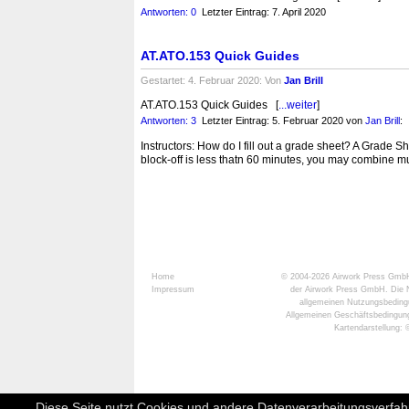
Antworten: 0
Letzter Eintrag: 7. April 2020
AT.ATO.153 Quick Guides
Gestartet: 4. Februar 2020: Von
Jan Brill
AT.ATO.153 Quick Guides [
...weiter
]
Antworten: 3
Letzter Eintrag: 5. Februar 2020
von
Jan Brill
:
Instructors: How do I fill out a grade sheet? A Grade Sh
block-off is less thatn 60 minutes, you may combine mult
Home
© 2004-2026
Airwork Press Gmb
Impressum
der Airwork Press GmbH. Die N
allgemeinen Nutzungsbeding
Allgemeinen Geschäftsbedingun
Kartendarstellung
Diese Seite nutzt Cookies und andere Datenverarbeitungsverfah