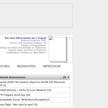
Das neue Heft erscheint am 1. August
Oshkosh AirVenture 2026
Garmin stellt neue Axis-Displays vor
Fliegen in Kriegsgebieten
ndling und andere Kostenfallen im Südwesten
Wasser, Algen und Pilze im Kraftstoff
Unfallanalyse: Defizite auf allen Ebenen
UCHEN
MEDIADATEN
IMPRESSUM
-
+
Aktuelle Diskussionen
20
Garmin AERA 760 uAvionix Skyecheo BOSE A20 Bluetooth
GA
[
1
]
irfield.directory – danke für eure Mitarbeit!
[
15
]
FR Freigabe durch App
[
19
]
erzweifelte Suche: RF4D-Bruch/Rumpfteil
[
7
]
erry Flight - Wer zahlt für was?
[
5
]