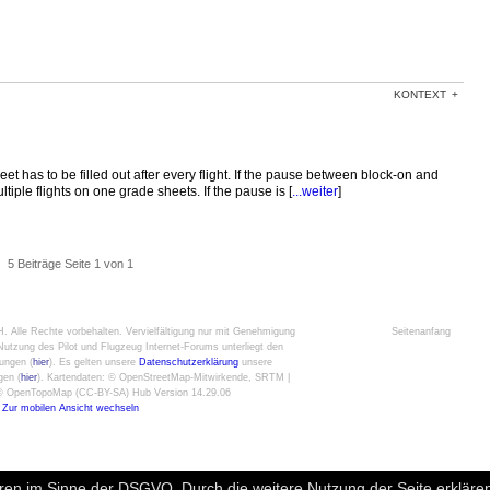
KONTEXT
eet has to be filled out after every flight. If the pause between block-on and
iple flights on one grade sheets. If the pause is [
...weiter
]
5 Beiträge Seite 1 von 1
H
. Alle Rechte vorbehalten. Vervielfältigung nur mit Genehmigung
Seitenanfang
utzung des Pilot und Flugzeug Internet-Forums unterliegt den
ungen (
hier
). Es gelten unsere
Datenschutzerklärung
unsere
gen (
hier
). Kartendaten: © OpenStreetMap-Mitwirkende, SRTM |
: © OpenTopoMap (CC-BY-SA) Hub Version 14.29.06
Zur mobilen Ansicht wechseln
ren im Sinne der DSGVO. Durch die weitere Nutzung der Seite erklären