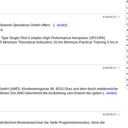
B
L
KONTEXT
C
G
s Airwork Operations GmbH offers. [
...weiter
]
ll
:
A
e Type Single Pilot Complex High Performance Aeroplane (SPCHPA)
f
Minimum Theoretical Instruction 10 hrs Minimum Practical Training 5 hrs in
KONTEXT
F
N
M
A
 GmbH (AWO), Klosterwiesgasse 46, 8010 Graz und dem durch elektronische
richtlinien Die AWO übernimmt die Ausbildung zum Erwerb der geken [
...weiter
]
KONTEXT
z mehrfachem Browserwechsel die Seite Programmiermodus, ohne die