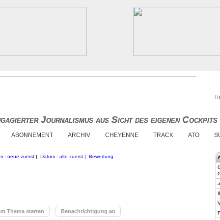
Ha
gagierter Journalismus aus Sicht des eigenen Cockpits
gagierter Journalismus aus Sicht des eigenen Cockpits
ABONNEMENT
ARCHIV
CHEYENNE
TRACK
ATO
S
m - neue zuerst
|
Datum - alte zuerst
|
Bewertung
a
I
V
em Thema starten
Benachrichtigung an
F