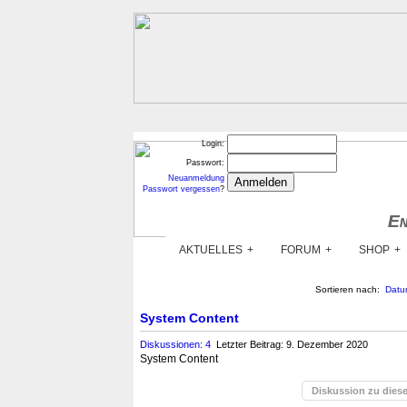
Login:
Passwort:
Neuanmeldung
Passwort vergessen
?
En
En
AKTUELLES
FORUM
SHOP
Sortieren nach:
Datu
System Content
Diskussionen: 4
Letzter Beitrag: 9. Dezember 2020
System Content
Diskussion zu dies