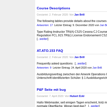
Course Descriptions
Gestartet: 2. Februar 2020: Von
Jan Brill
The following tables provide details about the course
Antworten: 17
Letzter Eintrag: 9. Dezember 2020
von
Jan Bri
Type Rating Instructor TRI(A) C525 Cessna CJ Cours
Regulation FCL.915.TRI(c) License Endorsement C525 
[
...weiter
]
AT.ATO.153 FAQ
Gestartet: 2. Februar 2020: Von
Jan Brill
Frequently asked questions [
...weiter
]
Antworten: 9
Letzter Eintrag: 24. April 2020
von
Jan Brill
:
Ausbildungsvertrag zwischen der Airwork Operations
Unterschrift identifizierten Schüler. § 1 Ausbildungs
P&F Seite mit bug
Gestartet: 7. April 2020: Von
Hubert Eckl
Hallo Webmaster, seit einigen Tagen erscheint, trot
normale Oberfläche. Woran liegt das? [
...weiter
]