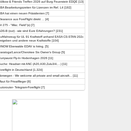
ölkow & Friends Treffen 2026 auf Burg Feuerstein EDQE
[
13
]
BA Bearbeitungszeiten für Lizenzen im Ref. L4
[
162
]
LBA hat einen neuen Präsidenten
[
7
]
learance aus ForeFlight direkt …
[
4
]
I 275 - "Misc. Field"(s)
[
7
]
DS-B (out) - wie sind Eure Erfahrungen?
[
231
]
Luftfahrzeug für UL 91 Kraftstoff anhand EASA CS-STAN 202c
reigeben und andere neue Kraftstoffe
[
104
]
FINOW Eberwalde EDAV is hiring.
[
5
]
Saratoga/Lance/Cherokee Six Owner's Group
[
5
]
Currywurst Fly-In Hodenhagen 2026
[
11
]
Suche: Headset mit ANC (A20,A30,Zulu3/4,…)
[
11
]
oreflight in Deutschland
[
1,324
]
orwegen - We welcome all private and small aircraft...
[
11
]
aut für Privatflieger
[
6
]
utorouter- Telegram-Foreflight
[
7
]