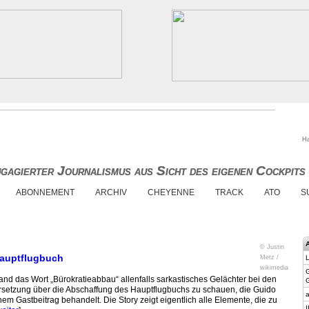
Ha
gagierter Journalismus aus Sicht des eigenen Cockpits
gagierter Journalismus aus Sicht des eigenen Cockpits
ABONNEMENT
ARCHIV
CHEYENNE
TRACK
ATO
S
© Justin
Hauptflugbuch
Metz /
L
wikimedia
d das Wort „Bürokratie­abbau“ allenfalls sarkastisches Gelächter bei den
ersetzung über die Abschaffung des Hauptflugbuchs zu schauen, die Guido
a
em Gastbeitrag behandelt. Die Story zeigt eigentlich alle Elemente, die zu
I