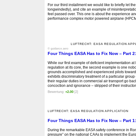
For our third installment we would like to briefly let t
longwindedly), and cite an example of misinterpreta
feel passed over. This one is about the experience and p
performance complex motor powered airplane (HPC
LUFTRECHT: EASA REGULATION APP
© guidance.aero
Four Things EASA Has to Fix Now – Part 2
While our first example of deficient implementation at 
regulation at its core, the second example is one nobo
grounds accomplished and experienced pilots towards th
exhibits discriminatory treatment of a particular group o
their regular duties in commercial air transport go back
concoction and ignorance – stripped of their instructo
Bewertung:
+2.00
[2]
LUFTRECHT: EASA REGULATION APPLICATION
Four Things EASA Has to Fix Now – Part 1:
During the remarkable EASA safety conference in Rome
pressure” on the national CAAs to implement the Euro