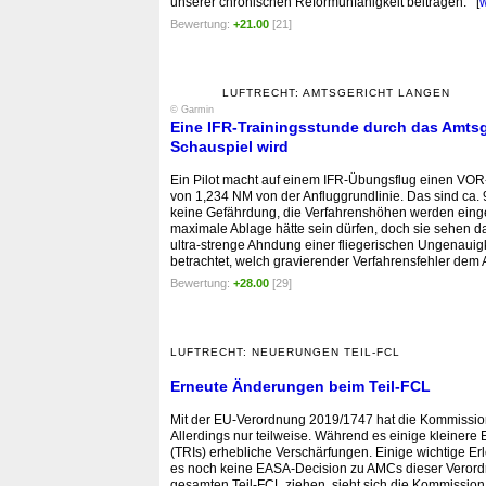
unserer chronischen Reformunfähigkeit beitragen. [
w
Bewertung:
+21.00
[21]
LUFTRECHT: AMTSGERICHT LANGEN
© Garmin
Eine IFR-Trainingsstunde durch das Amtsg
Schauspiel wird
Ein Pilot macht auf einem IFR-Übungsflug einen VO
von 1,234 NM von der Anfluggrundlinie. Das sind ca. 9°
keine Gefährdung, die Verfahrenshöhen werden einge
maximale Ablage hätte sein dürfen, doch sie sehen d
ultra-strenge Ahndung einer fliegerischen Ungenauig
betrachtet, welch gravierender Verfahrensfehler dem 
Bewertung:
+28.00
[29]
LUFTRECHT: NEUERUNGEN TEIL-FCL
Erneute Änderungen beim Teil-FCL
Mit der EU-Verordnung 2019/1747 hat die Kommissio
Allerdings nur teilweise. Während es einige kleinere 
(TRIs) erhebliche Verschärfungen. Einige wichtige Er
es noch keine EASA-Decision zu AMCs dieser Verordn
gesamten Teil-FCL ziehen, sieht sich die Kommission