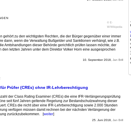
ANGEN
© E-
W/Wikipedia
en gehört zu den wichtigsten Rechten, die der Bürger gegenüber einer immer
re dann, wenn die Verwaltung Bußgelder und Sanktionen verhängt, wie z.B.
ie Amtshandlungen dieser Behörde gerichtlich prüfen lassen möchte, der
in den letzten Jahren unter dem Direktor Volker Horn eine ausgesprochen
10. September 2018,
Jan Brill
R
ür Prüfer (CREs) ohne IR-Lehrberechtigung
 Anzahl der Class Rating Examiner (CREs) die eine IFR-Verlängerungsprüfung
ne seit fünf Jahren geltende Regelung zur Bestandschutzwahrung dieser
euert. CREs die nicht über eine IFR-Lehrberechtigung sowie 2.000 Stunden
rung verfügen müssen damit rechnen bei der nächsten Verlängerung der
ennung zurückzubekommen. [
weiter
]
25. Juni 2018,
Jan Brill