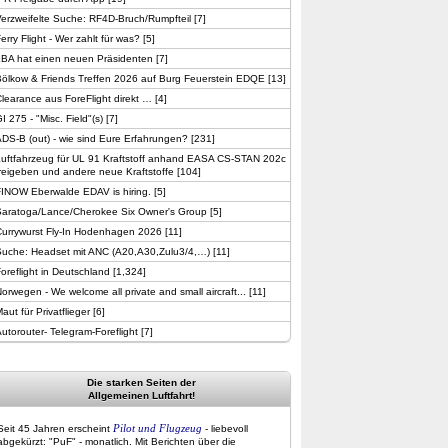
erzweifelte Suche: RF4D-Bruch/Rumpfteil
[
7
]
erry Flight - Wer zahlt für was?
[
5
]
LBA hat einen neuen Präsidenten
[
7
]
ölkow & Friends Treffen 2026 auf Burg Feuerstein EDQE
[
13
]
learance aus ForeFlight direkt …
[
4
]
I 275 - "Misc. Field"(s)
[
7
]
DS-B (out) - wie sind Eure Erfahrungen?
[
231
]
Luftfahrzeug für UL 91 Kraftstoff anhand EASA CS-STAN 202c
reigeben und andere neue Kraftstoffe
[
104
]
FINOW Eberwalde EDAV is hiring.
[
5
]
Saratoga/Lance/Cherokee Six Owner's Group
[
5
]
Currywurst Fly-In Hodenhagen 2026
[
11
]
Suche: Headset mit ANC (A20,A30,Zulu3/4,…)
[
11
]
oreflight in Deutschland
[
1,324
]
orwegen - We welcome all private and small aircraft...
[
11
]
aut für Privatflieger
[
6
]
utorouter- Telegram-Foreflight
[
7
]
Die starken Seiten der
Allgemeinen Luftfahrt!
Pilot und Flugzeug
Seit 45 Jahren erscheint
- liebevoll
abgekürzt: "PuF" - monatlich. Mit Berichten über die