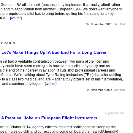
he German LBA off the hook (because they implement it correctly, albeit rather
tion and misapplication from another European CAA. We don’t want anyone to
rerequisites a pilot has to bring before getting his first rating for a high
MPA). [
weiter
]
16. November 2015,
Jan Brill
LICATION
: Let's Make Things Up! A Bad End For a Long Career
least had a veritable contradiction between two parts of the licensing
dy could have seen coming. It is however a particularly nasty one as it
e end of their career in aviation. It cuts shot professional careers and
f pilots. We’re talking about Type Rating Instructors (TRIs) that after quitting
 to a class two medical and are – after a truly bizarre set of misinterpretation,
r- and examiner-privileges. [
weiter
]
9. November 2015,
Jan Brill
© joncooke.net
 A Practical Joke on European Flight Instructors
 in October 2014, agency officers implored participants to “keep up the
pean rules quickly and correctly and come on board the new (GA friendly)