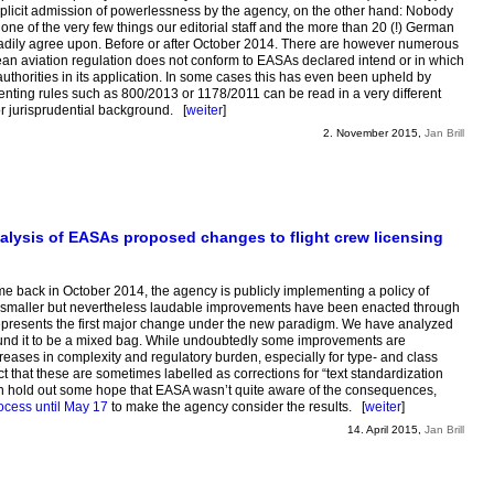
plicit admission of powerlessness by the agency, on the other hand: Nobody
one of the very few things our editorial staff and the more than 20 (!) German
n readily agree upon. Before or after October 2014. There are however numerous
ean aviation regulation does not conform to EASAs declared intend or in which
authorities in its application. In some cases this has even been upheld by
menting rules such as 800/2013 or 1178/2011 can be read in a very different
or jurisprudential background. [
weiter
]
2. November 2015,
Jan Brill
alysis of EASAs proposed changes to flight crew licensing
back in October 2014, the agency is publicly implementing a policy of
ome smaller but nevertheless laudable improvements have been enacted through
epresents the first major change under the new paradigm. We have analyzed
ound it to be a mixed bag. While undoubtedly some improvements are
reases in complexity and regulatory burden, especially for type- and class
ct that these are sometimes labelled as corrections for “text standardization
an hold out some hope that EASA wasn’t quite aware of the consequences,
ess until May 17
to make the agency consider the results. [
weiter
]
14. April 2015,
Jan Brill