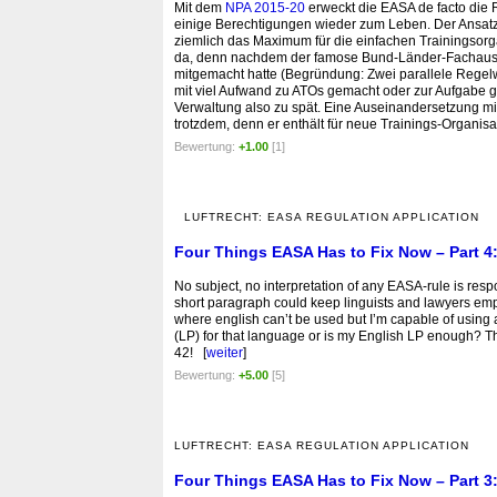
Mit dem
NPA 2015-20
erweckt die EASA de facto die R
einige Berechtigungen wieder zum Leben. Der Ansatz
ziemlich das Maximum für die einfachen Trainingsor
da, denn nachdem der famose Bund-Länder-Fachausschu
mitgemacht hatte (Begründung: Zwei parallele Regel
mit viel Aufwand zu ATOs gemacht oder zur Aufgabe 
Verwaltung also zu spät. Eine Auseinandersetzung mi
trotzdem, denn er enthält für neue Trainings-Organisa
Bewertung:
+1.00
[1]
LUFTRECHT: EASA REGULATION APPLICATION
Four Things EASA Has to Fix Now – Part 4:
No subject, no interpretation of any EASA-rule is re
short paragraph could keep linguists and lawyers emplo
where english can’t be used but I’m capable of using 
(LP) for that language or is my English LP enough? Tha
42! [
weiter
]
Bewertung:
+5.00
[5]
LUFTRECHT: EASA REGULATION APPLICATION
Four Things EASA Has to Fix Now – Part 3: