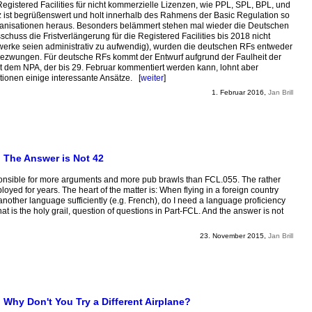
egistered Facilities für nicht kommerzielle Lizenzen, wie PPL, SPL, BPL, und
 ist begrüßenswert und holt innerhalb des Rahmens der Basic Regulation so
ganisationen heraus. Besonders belämmert stehen mal wieder die Deutschen
ss die Fristverlängerung für die Registered Facilities bis 2018 nicht
werke seien administrativ zu aufwendig), wurden die deutschen RFs entweder
gezwungen. Für deutsche RFs kommt der Entwurf aufgrund der Faulheit der
t dem NPA, der bis 29. Februar kommentiert werden kann, lohnt aber
tionen einige interessante Ansätze. [
weiter
]
1. Februar 2016,
Jan Brill
 The Answer is Not 42
sponsible for more arguments and more pub brawls than FCL.055. The rather
yed for years. The heart of the matter is: When flying in a foreign country
another language sufficiently (e.g. French), do I need a language proficiency
t is the holy grail, question of questions in Part-FCL. And the answer is not
23. November 2015,
Jan Brill
 Why Don't You Try a Different Airplane?