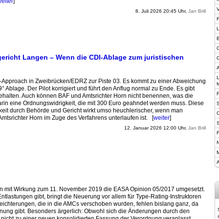
eiter
]
V
8. Juli 2026 20:45 Uhr,
Jan Brill
F
B
C
ericht Langen – Wenn die CDI-Ablage zum juristischen
G
A
R-Approach in Zweibrücken/EDRZ zur Piste 03. Es kommt zu einer Abweichung
f
 Ablage. Der Pilot korrigiert und führt den Anflug normal zu Ende. Es gibt
halten. Auch können BAF und Amtsrichter Horn nicht benennen, was die
arin eine Ordnungs­widrigkeit, die mit 300 Euro geahndet werden muss. Diese
keit durch Behörde und Gericht wirkt umso heuchlerischer, wenn man
Amtsrichter Horn im Zuge des Verfahrens unterlaufen ist. [
weiter
]
12. Januar 2026 12:00 Uhr,
Jan Brill
F
N
M
A
n mit Wirkung zum 11. November 2019 die EASA Opinion 05/2017 umgesetzt.
Entlastungen gibt, bringt die Neuerung vor allem für Type-Rating-Instruktoren
leichterungen, die in die AMCs verschoben wurden, fehlen bislang ganz, da
ung gibt. Besonders ärgerlich: Obwohl sich die Änderungen durch den
 nicht zu einer neuen konsolidierten Fassung der Verordnung veranlasst.