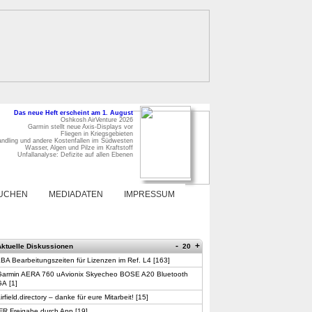
Das neue Heft erscheint am 1. August
Oshkosh AirVenture 2026
Garmin stellt neue Axis-Displays vor
Fliegen in Kriegsgebieten
ndling und andere Kostenfallen im Südwesten
Wasser, Algen und Pilze im Kraftstoff
Unfallanalyse: Defizite auf allen Ebenen
UCHEN
MEDIADATEN
IMPRESSUM
-
+
Aktuelle Diskussionen
20
BA Bearbeitungszeiten für Lizenzen im Ref. L4
[
163
]
Garmin AERA 760 uAvionix Skyecheo BOSE A20 Bluetooth
GA
[
1
]
irfield.directory – danke für eure Mitarbeit!
[
15
]
FR Freigabe durch App
[
19
]