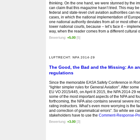
thinking. On the one hand, we were stunned by the im
can claim that this magazine hasn’t tried. This may be 
federal and state-level civil aviation authorities ca
cases, in which the national implementation of Europ
one national authority deviates from all or most other 
lower national courts, because – let’s face it – imple
way, when the reader comes from a different cultural 
Bewertung:
+5.00
[5]
LUFTRECHT: NPA 2014-29
The Good, the Bad and the Missing: An an
regulations
Since the memorable EASA Safety Conference in Rome 
“lighter simpler rules for General Aviation”. After s
EU VO 2015/445, on April 8 2015, the NPA 2014-29 r
some of the most important aspects of the NPA and f
forthcoming, the NPA also contains several severe inc
rating instructors. What’s even more worrying is the fa
and correction of grammatical errors”. So while we c
stakeholders have to use the
Comment-Response-Proc
Bewertung:
+3.00
[3]