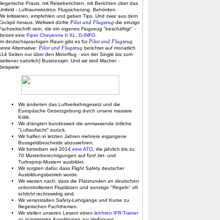
fliegerische Praxis, mit Reiseberichten, mit Berichten über das
Umfeld - Luftraumstruktur, Flugsicherung, Behörden.
Wir kritisieren, empfehlen und geben Tips. Und zwar aus dem
Pilot und Flugzeug
Cockpit heraus: Weltweit dürfte
die einzige
Fachzeitschrift sein, die ein eigenes Flugzeug "beschäftigt" -
derzeit eine
Piper Cheyenne II XL, D-INFO
.
Pilot und Flugzeug
Im deutschsprachigen Raum gibt es für
Pilot und Flugzeug
keine Alternative:
berichtet auf monatlich
114 Seiten nur über den Motorflug - von der Single bis zum
(seltener natürlich) Businessjet. Und wir sind Macher -
Beispiele:
Wir änderten das Luftverkehrsgesetz und die
Europäsche Gesetzgebung durch unsere massive
Kritik.
Wir drängten bundesweit die anmassende örtliche
"Luftaufsicht" zurück.
Wir halfen in letzten Jahren mehrere ergangene
Bussgeldbescheide abzuwehren.
Wir betreiben seit 2014
eine ATO
, die jährlich bis zu
70 Musterberechtigungen auf fünf Jet- und
Turboprop-Mustern ausbildet.
Wir sorgten dafür, dass Flight Safety deutscher
Ausbildungsbetrieb wurde.
Wir wiesen nach, dass die Platzrunden an deutschen
unkontrollierten Fluplätzen und sonstige "Regeln" oft
schlicht rechtswidrig sind.
Wir veranstalten Safety-Lehrgänge und Kurse zu
fliegerischen Fachthemen.
Wir stellen unseren Lesern einen
leichten IFR-Trainer
zu günstigsten Konditionen zur Verfügung.