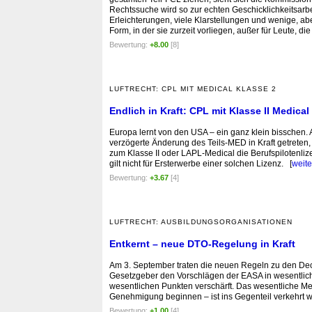
Rechtssuche wird so zur echten Geschicklichkeitsarb
Erleichterungen, viele Klarstellungen und wenige, a
Form, in der sie zurzeit vorliegen, außer für Leute, 
Bewertung:
+8.00
[8]
LUFTRECHT: CPL MIT MEDICAL KLASSE 2
Endlich in Kraft: CPL mit Klasse II Medical
Europa lernt von den USA – ein ganz klein bisschen. 
verzögerte Änderung des Teils-MED in Kraft getreten
zum Klasse II oder LAPL-Medical die Berufspilotenlize
gilt nicht für Ersterwerbe einer solchen Lizenz. [
weite
Bewertung:
+3.67
[4]
LUFTRECHT: AUSBILDUNGSORGANISATIONEN
Entkernt – neue DTO-Regelung in Kraft
Am 3. September traten die neuen Regeln zu den Decla
Gesetzgeber den Vorschlägen der EASA in wesentlich
wesentlichen Punkten verschärft. Das wesentliche M
Genehmigung beginnen – ist ins Gegenteil verkehrt 
Bewertung:
+1.00
[4]