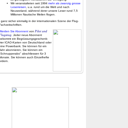
Wir veranstalteten seit 1994
mehr als zwanzig grosse
Leserreisen
, u.a. rund um die Welt und nach
Neuseeland, während derer unsere Leser rund 7,5
Millionen Nautische Meilen flogen.
- ganz sicher einmalig in der internationalen Szene der Flug-
Fachzeitschriften.
Pilot und
Werden Sie Abonnent
von
Flugzeug
. Jeder neue Abonnent
bekommt ein Begrüssungsgeschenk:
vier ICAO-Karten von Deutschland oder
eine Powerbank. Sie können für ein
Jahr abonnieren, Sie können ein
"Schnupperabo" abschliessen für 3
Monate. Sie können auch Einzelhefte
ordern.