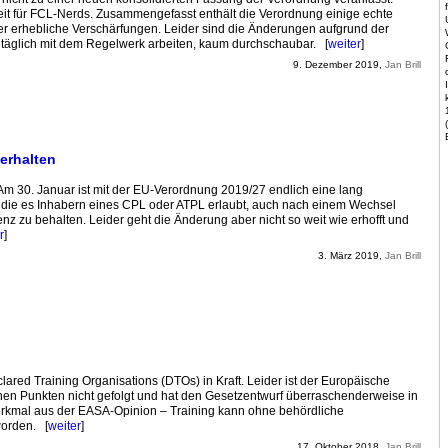
eit für FCL-Nerds. Zusammengefasst enthält die Verordnung einige echte
ber erhebliche Verschärfungen. Leider sind die Änderungen aufgrund der
die täglich mit dem Regelwerk arbeiten, kaum durchschaubar. [
weiter
]
9. Dezember 2019,
Jan Brill
 erhalten
Am 30. Januar ist mit der EU-Verordnung 2019/27 endlich eine lang
, die es Inhabern eines CPL oder ATPL erlaubt, auch nach einem Wechsel
nz zu behalten. Leider geht die Änderung aber nicht so weit wie erhofft und
r
]
3. März 2019,
Jan Brill
red Training Organisations (DTOs) in Kraft. Leider ist der Europäische
en Punkten nicht gefolgt und hat den Gesetzentwurf überraschenderweise in
erkmal aus der EASA-Opinion – Training kann ohne behördliche
worden. [
weiter
]
17. Oktober 2018,
Jan Brill