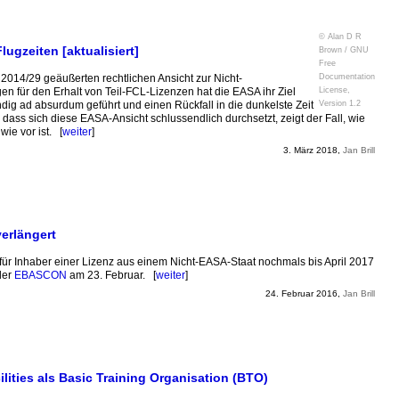
© Alan D R
ugzeiten [aktualisiert]
Brown / GNU
Free
14/29 geäußerten rechtlichen Ansicht zur Nicht-
Documentation
en für den Erhalt von Teil-FCL-Lizenzen hat die EASA ihr Ziel
License,
tändig ad absurdum geführt und einen Rückfall in die dunkelste Zeit
Version 1.2
 dass sich diese EASA-Ansicht schlussendlich durchsetzt, zeigt der Fall, wie
ie vor ist. [
weiter
]
3. März 2018,
Jan Brill
verlängert
r Inhaber einer Lizenz aus einem Nicht-EASA-Staat nochmals bis April 2017
der
EBASCON
am 23. Februar. [
weiter
]
24. Februar 2016,
Jan Brill
ities als Basic Training Organisation (BTO)