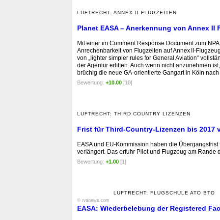
LUFTRECHT: ANNEX II FLUGZEITEN
Planet EASA – Anerkennung von Annex II Fl
Mit einer im Comment Response Document zum NPA 20
Anrechenbarkeit von Flugzeiten auf Annex II-Flugzeug
von „lighter simpler rules for General Aviation“ volls
der Agentur erlitten. Auch wenn nicht anzunehmen ist,
brüchig die neue GA-orientierte Gangart in Köln nach w
Bewertung:
+10.00
[10]
LUFTRECHT: THIRD COUNTRY LIZENZEN
Frist für Third-Country-Lizenzen bis 2017 
EASA und EU-Kommission haben die Übergangsfrist fü
verlängert. Das erfuhr Pilot und Flugzeug am Rande 
Bewertung:
+1.00
[1]
LUFTRECHT: FLUGSCHULE ATO BTO
© rvanews.com
EASA: Wiederbelebung der Registered Facil