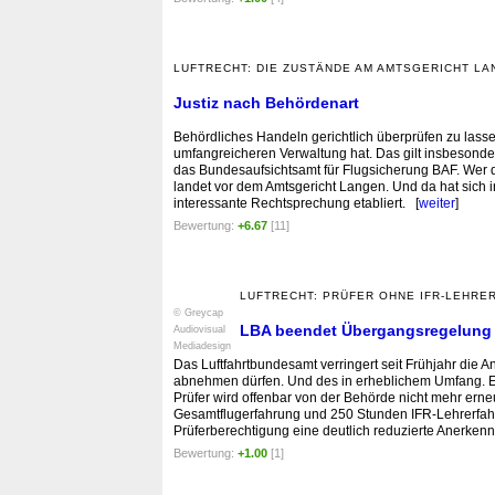
LUFTRECHT: DIE ZUSTÄNDE AM AMTSGERICHT L
Justiz nach Behördenart
Behördliches Handeln gerichtlich überprüfen zu lass
umfangreicheren Verwaltung hat. Das gilt insbesonde
das Bundesaufsichtsamt für Flugsicherung BAF. Wer d
landet vor dem Amtsgericht Langen. Und da hat sich 
interessante Rechtsprechung etabliert. [
weiter
]
Bewertung:
+6.67
[11]
LUFTRECHT: PRÜFER OHNE IFR-LEHRE
© Greycap
LBA beendet Übergangsregelung f
Audiovisual
Mediadesign
Das Luftfahrtbundesamt verringert seit Frühjahr die
abnehmen dürfen. Und des in erheblichem Umfang. Ei
Prüfer wird offenbar von der Behörde nicht mehr ern
Gesamtflugerfahrung und 250 Stunden IFR-Lehrerfah
Prüferberechtigung eine deutlich reduzierte Anerk
Bewertung:
+1.00
[1]