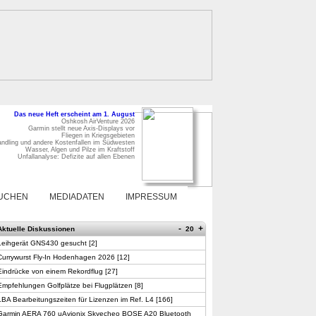
Das neue Heft erscheint am 1. August
Oshkosh AirVenture 2026
Garmin stellt neue Axis-Displays vor
Fliegen in Kriegsgebieten
ndling und andere Kostenfallen im Südwesten
Wasser, Algen und Pilze im Kraftstoff
Unfallanalyse: Defizite auf allen Ebenen
UCHEN
MEDIADATEN
IMPRESSUM
-
+
Aktuelle Diskussionen
20
Leihgerät GNS430 gesucht
[
2
]
Currywurst Fly-In Hodenhagen 2026
[
12
]
Eindrücke von einem Rekordflug
[
27
]
Empfehlungen Golfplätze bei Flugplätzen
[
8
]
LBA Bearbeitungszeiten für Lizenzen im Ref. L4
[
166
]
Garmin AERA 760 uAvionix Skyecheo BOSE A20 Bluetooth