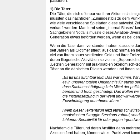
passieren:
1) Die Täter
Die Täter, die sich offenbar vor ihrer Aktion nicht i
müssten das nachholen. Zumindest bis zu dem Punkt,
wie viele verschiedene Spielarten diese aufweist. Ze
verkauft werden. Man lernt seine „Internal Biases“ 
Sachgebieten! Notfalls müsste dieses Aviation-Divers
Generation etwas befördert werden, wenn es bei den 
Wenn die Täter dann verstanden haben, dass die dän
seit Jahren als Oldtimer pflegt, aus ganz normalen be
viel von ihrem sauer verdienten Geld und ihrer Freize
deren fliegerische Aktivitäten so viel mit „Superrei
„Letzten Generation“ mit praktikablen ökonomisch-t
Täter an die dänischen Piloten wenden und ihnen sa
„Es tut uns furchtbar leid. Das war dumm. Wi
es in unserer totalen Unkenntnis für etwas geh
dass Sachbeschädigung kein Mittel der poli
bereitet und Euch geschädigt. Das wollen wir 
die Instandsetzung in der Werft und wir werde
Entschuldigung annehmen könnt.“
[Wem dieser Textentwurf jetzt etwas schwülstig
maoistischen Struggle Sessions zuhauf, son
fehlende Sensitivität für oder gegen irgendw
Nachdem die Täter und deren Anstifter dann mehrere 
Aztec entfernt haben, können wir zu Punkt zwei kom