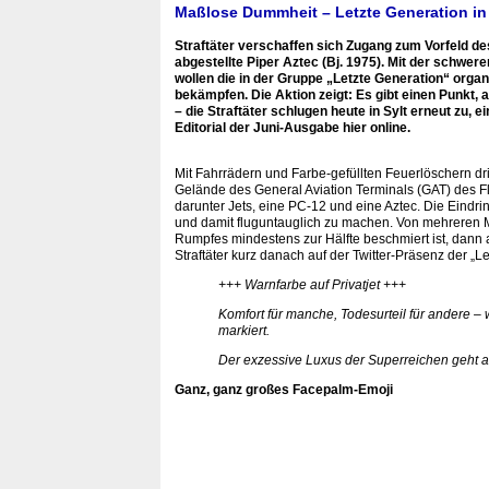
Maßlose Dummheit – Letzte Generation in 
Straftäter verschaffen sich Zugang zum Vorfeld d
abgestellte Piper Aztec (Bj. 1975). Mit der schwe
wollen die in der Gruppe „Letzte Generation“ org
bekämpfen. Die Aktion zeigt: Es gibt einen Punk
– die Straftäter schlugen heute in Sylt erneut zu, 
Editorial der Juni-Ausgabe hier online.
Mit Fahrrädern und Farbe-gefüllten Feuerlöschern dr
Gelände des General Aviation Terminals (GAT) des F
darunter Jets, eine PC-12 und eine Aztec. Die Eindri
und damit fluguntauglich zu machen. Von mehreren M
Rumpfes mindestens zur Hälfte beschmiert ist, dann a
Straftäter kurz danach auf der Twitter-Präsenz der „L
+++ Warnfarbe auf Privatjet +++
Komfort für manche, Todesurteil für andere 
markiert.
Der exzessive Luxus der Superreichen geht a
Ganz, ganz großes Facepalm-Emoji