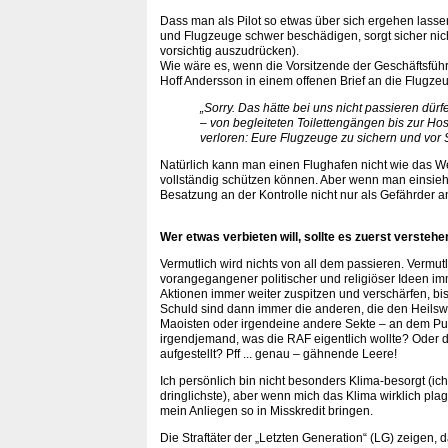
Dass man als Pilot so etwas über sich ergehen lasse
und Flugzeuge schwer beschädigen, sorgt sicher nich
vorsichtig auszudrücken).
Wie wäre es, wenn die Vorsitzende der Geschäftsfü
Hoff Andersson in einem offenen Brief an die Flugze
„Sorry. Das hätte bei uns nicht passieren dür
– von begleiteten Toilettengängen bis zur Ho
verloren: Eure Flugzeuge zu sichern und vor
Natürlich kann man einen Flughafen nicht wie das W
vollständig schützen können. Aber wenn man einsieht,
Besatzung an der Kontrolle nicht nur als Gefährder
Wer etwas verbieten will, sollte es zuerst verstehe
Vermutlich wird nichts von all dem passieren. Vermut
vorangegangener politischer und religiöser Ideen i
Aktionen immer weiter zuspitzen und verschärfen, bi
Schuld sind dann immer die anderen, die den Heilswe
Maoisten oder irgendeine andere Sekte – an dem Punk
irgendjemand, was die RAF eigentlich wollte? Oder 
aufgestellt? Pff ... genau – gähnende Leere!
Ich persönlich bin nicht besonders Klima-besorgt (ich
dringlichste), aber wenn mich das Klima wirklich pla
mein Anliegen so in Misskredit bringen.
Die Straftäter der „Letzten Generation“ (LG) zeigen,