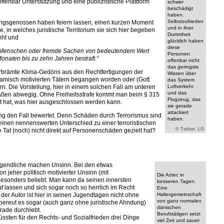
offenbar Unterstützung und eine publizistische Plattform
schwer
beschädigt
haben.
Selbstzufrieden
ungsgenossen haben feiern lassen, einen kurzen Moment
und in ihrer
 in welches juristische Territorium sie sich hier begeben
Dummheit
eht und
glücklich haben
diese
en Menschen oder fremde Sachen von bedeutendem Wert
Personen
Monaten bis zu zehn Jahren bestraft.“
offenbar nicht
das geringste
verbrämte Klima-Gedöns aus den Rechtfertigungen der
Wissen über
slamisch motivierten Tätern begangen worden oder (Gott
das System
. Die Vorstellung, hier in einem solchen Fall am unteren
Luftverkehr
und das
ßen abwegig. Ohne Freiheitsstrafe kommt man beim § 315
Flugzeug, das
t hat, was hier ausgeschlossen werden kann.
sie gerade
attackiert
ung den Fall bewertet. Denn Schäden durch Terrorismus sind
haben.
 einen nennenswerten Unterschied zu einer terroristischen
© Twitter, LG
e Tat (noch) nicht direkt auf Personenschäden gezielt hat?
ugendliche machen Unsinn. Bei den etwas
 jeher politisch motivierter Unsinn (mit
Die Aztec in
sonders beliebt. Man kann da seinen innersten
besseren Tagen.
f lassen und sich sogar noch so herrlich im Recht
Eine
der Autor ist hier in seinen Jugendtagen nicht ohne
Haltergemeinschaft
von ganz normalen
bereut es sogar (auch ganz ohne juristische Ahndung)
dänischen
erade durchlebt.
Berufstätigen setzt
müssten für den Rechts- und Sozialfrieden drei Dinge
viel Zeit und sauer