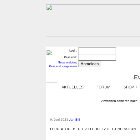
Login:
Passwort:
Neuanmeldung
Passwort vergessen
?
En
En
AKTUELLES
FORUM
SHOP
Antworten sortieren nach
6. Juni 2023
Jan Brill
FLUGBETRIEB: DIE ALLERLETZTE GENERATION