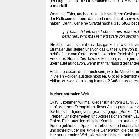
der Organisation, die für Straftaten nach § 315 StGB 
bereitstellt.
Wenn die Täter, nachdem sie sich von ihren Gesinn
der Reflexion erleben, dämmert ihnen möglicherweise,
haben. Denn, wer eine Straftat nach § 315 StGB beg
„[...] dadurch Leib oder Leben eines ander
gefährdet, wird mit Freiheitsstrafe von sechs 
Streichen wir also mal kurz das ganze marxistisch 
Straftäter und stellen uns vor, das Ganze wäre von i
behüte!) gar von Cordhosen-bewehrten Reichsbürgern
Ende des Strafmaßes davonzukommen, ist einigerma
überhaupt nur davon, wenn man fahrlässig gehandel
Hochinteressant dürfte auch sein, wie die Versicher
in vielen Policen ausgeschlossen. Gibt es eigentlich
Aktion, wie wir sie bislang kannten? Außer dass dies
In einer normalen Welt ...
Okay ... kommen wir mal wieder runter vom Baum. J
kopflastigeren Exemplaren dieser Altersgruppe war von
Sachbeschädigung vorzugsweise gegen „Bonzen“) be
Trieben, Unsicherheiten und Aggressionen freien Lau
fühlen. Eine unwiderstehliche Kombination und auch 
Sünde geblieben. Später im Leben kapiert man das, 
und schreibt über die aktuelle Generation, die das g
In einer normalen Welt, wie wir sie bisher kannten, 