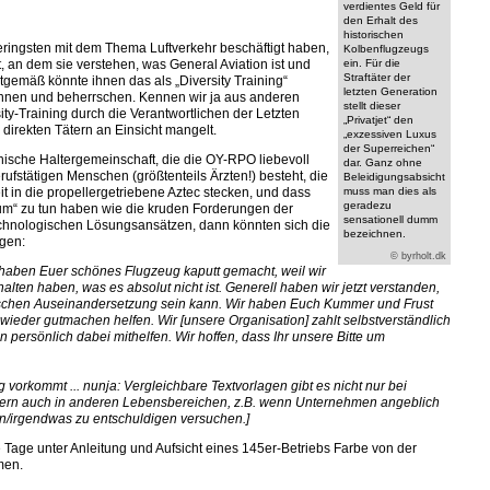
verdientes Geld für
den Erhalt des
historischen
m geringsten mit dem Thema Luftverkehr beschäftigt haben,
Kolbenflugzeugs
 an dem sie verstehen, was General Aviation ist und
ein. Für die
Straftäter der
itgemäß könnte ihnen das als „Diversity Training“
letzten Generation
kennen und beherrschen. Kennen wir ja aus anderen
stellt dieser
ity-Training durch die Verantwortlichen der Letzten
„Privatjet“ den
direkten Tätern an Einsicht mangelt.
„exzessiven Luxus
der Superreichen“
ische Haltergemeinschaft, die die OY-RPO liebevoll
dar. Ganz ohne
rufstätigen Menschen (größtenteils Ärzten!) besteht, die
Beleidigungsabsicht
it in die propellergetriebene Aztec stecken, und dass
muss man dies als
geradezu
chtum“ zu tun haben wie die kruden Forderungen der
sensationell dumm
echnologischen Lösungsansätzen, dann könnten sich die
bezeichnen.
gen:
© byrholt.dk
r haben Euer schönes Flugzeug kaputt gemacht, weil wir
alten haben, was es absolut nicht ist. Generell haben wir jetzt verstanden,
tischen Auseinandersetzung sein kann. Wir haben Euch Kummer und Frust
wieder gutmachen helfen. Wir [unsere Organisation] zahlt selbstverständlich
n persönlich dabei mithelfen. Wir hoffen, dass Ihr unsere Bitte um
 vorkommt ... nunja: Vergleichbare Textvorlagen gibt es nicht nur bei
dern auch in anderen Lebensbereichen, z.B. wenn Unternehmen angeblich
en/irgendwas zu entschuldigen versuchen.]
Tage unter Anleitung und Aufsicht eines 145er-Betriebs Farbe von der
men.