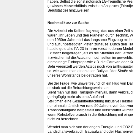
haben. Selbst die sonst notorisch LG-freundliche Pr
gewisses Missverhältnis zwischen Anspruch (Privatjet
Berufstätige) hinzuweisen.
Nochmal kurz zur Sache
Die Aztec ist ein Kolbenflugzeug, das aus einer Zeit 
waren, ihr Leben und den Planeten durch Technik, Wi
den 1950er-Jahren ist das langsame Flugzeug mit 
und auf unbefestigten Pisten zuhause. Durch den Tra
hat die gute alte PA-23 in ihren verschiedenen Mod
Existenz beigetragen, als es die Straftäter der Letzt
Inzwischen ist die Aztec nur noch selten im gewerbl
einmotorige Turboprops wie z.B. die Caravan oder K
Sehr vereinzelt werden Aztecs noch von Enthusiaste
so, wie wenn man einen alten Bully auf der Straße si
unseres Wohlstands beigetragen hat.
Bei der Frage, wie umweltfreundlich ein Flug von Dä
es stark auf die Betrachtungsweise an.
Sieht man nur das Transport-Intervall, dann verbrauch
geringfügig mehr als eine Autofahrt.
Stellt man eine Gesamtbetrachtung inklusive Herstel
nur einmal, nämlich vor rund 50 Jahren, verhüttet wu
Transportaufgabe hergestellt und verschrottet wurden
wenn Rohstoffverbrauch in die Betrachtung mit einge
nicht zu berechnen.
Wendet man sich von der engen Energie- und CO2-Be
Landschaftsverbrauch, Bauaufwand oder Flächenversi