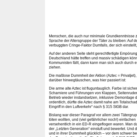
Menschen, die auch nur minimale Grundkenntnisse zu
Sprache der Altersgruppe der Täter zu bleiben: Auf 
verbuggten Cringe-Faktor Dumfalls, der sich einstellt
Auf der anderen Seite steht gerechtfertigte Empörung 
Deutschland hätte treffen und massiv schädigen kön
Kommunisten fällt, dann kann man sich auch durch ei
ziehen.
Die maßlose Dummheit der Aktion (Aztec = Privatjet), 
darüber hinwegtäuschen, was hier passiert ist:
Die arme alte Aztec ist fluguntauglich. Farbe ist sich
Scharniere und Führungen von Klappen, Seitenrude
Betrieb wieder instandsetzen, inklusive Demontage
ordentlich, dürfte die Aztec damit nahe am Totalschad
Eingriff in den Luftverkehr“ nach § 315 StGB dar.
Bislang war dieser Paragraf vor allem zwei Tätergru
töten wollten, und (viel gefährlicher noch!) einfachen
versehentlich in ein ED-R eingeflogen waren. Man darf
der „Letzten Generation“ einstuft und bewertet. Und d
und in ihrer Dummheit glücklich – vor dem schwer be