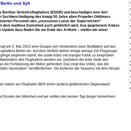
Berlin und Sylt
es Berliner Verkehrsflughafens (EDDB) und beschädigen eine dort
ren Sachbeschädigung des knapp 50 Jahre alten Propeller-Oldtimers
anisierten Personen den „exzessiven Luxus der Superreichen“
t, an dem maßlose Dummheit auch gefährlich wird. Aus gegebenem Anlass
ein Update dazu finden Sie am Ende des Artikels – stellen wir unser
ingt am 5. Mai 2023 eine Gruppe von mindestens zwei Straftätern auf das
lughafens Berlin ein. Auf dem Vorfeld stehen einige wenige GA-Flugzeuge,
nglinge beginnen damit, die uralte Aztec mit oranger Farbe zu besprühen
itarbeitern des Flughafens werden sie, nachdem die linke Seite des
n der Fortsetzung der Aktion gehindert. Das zeigt das Video, das die
etzten Generation“ veröffentlichen. Sie textieren die Sequenz mit dem Absatz:
– wir haben am Flughafen BER einen äußerst gefährlichen Gegenstand
uf Kosten der Mehrheit und wir sollten das keinen Tag länger hinnehmen.