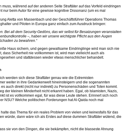
n muss, während auf der anderen Seite Straftäter auf das Vorfeld eindringen
t nur beim Autor für eine gewisse kognitive Dissonanz (um es mal
hrung Aletta von Massenbach und der Geschäftsführer Operations Thomas
ughalter und Piloten in Europa ganz einfach zum Ausdruck bringen:
fen. Bei all dem Security-Gedöns, das wir selbst für Besatzungen veranstalten
senbundkontrolle –, haben wir unsere wichtigste Pflicht aus den Augen
 Schaden zu bewahren.“
eiße Haus sichern, und gegen gewaltsame Eindringlinge wird man sich nie
 dass Sicherheit nie vollkommen ist, wird man vielleicht auch als
 angesehen und stattdessen wieder etwas menschlicher behandelt.
n
lich werden sich diese Straftäter genau wie die Extremisten
mmer weiter in ihre Gedankenwelt hineinsteigern und die sogenannten
s es auch direkt (nicht nur indirekt) zu Personenschäden und Toten kommt.
g der kleinen Minderheit nicht erkannt haben. Egal, ob Islamisten, Nazis,
t ist es vollkommen egal, für was diese Leute stehen. Erinnert sich noch
der NSU? Welche politischen Forderungen hat Al-Qaida noch mal
 halte das Thema für ein reales Problem von vielen und keinesfalls für das
gen würde, dann wäre ich als Erstes auf diese dummen Straftäter wütend, die
 dass sie von den Dingen, die sie bekämpfen, nicht die blasseste Ahnung