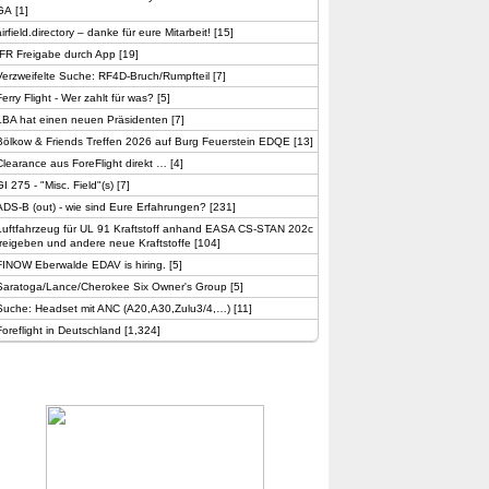
GA
[
1
]
airfield.directory – danke für eure Mitarbeit!
[
15
]
IFR Freigabe durch App
[
19
]
Verzweifelte Suche: RF4D-Bruch/Rumpfteil
[
7
]
Ferry Flight - Wer zahlt für was?
[
5
]
LBA hat einen neuen Präsidenten
[
7
]
Bölkow & Friends Treffen 2026 auf Burg Feuerstein EDQE
[
13
]
Clearance aus ForeFlight direkt …
[
4
]
GI 275 - "Misc. Field"(s)
[
7
]
ADS-B (out) - wie sind Eure Erfahrungen?
[
231
]
Luftfahrzeug für UL 91 Kraftstoff anhand EASA CS-STAN 202c
freigeben und andere neue Kraftstoffe
[
104
]
FINOW Eberwalde EDAV is hiring.
[
5
]
Saratoga/Lance/Cherokee Six Owner's Group
[
5
]
Suche: Headset mit ANC (A20,A30,Zulu3/4,…)
[
11
]
Foreflight in Deutschland
[
1,324
]