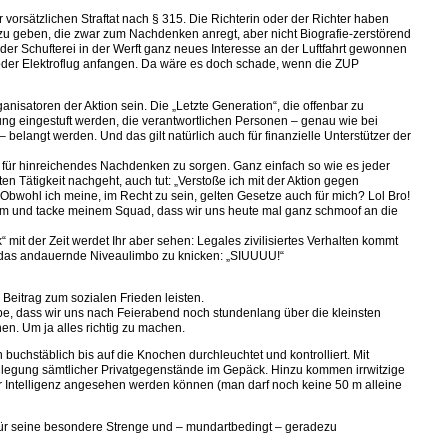
r vorsätzlichen Straftat nach § 315. Die Richterin oder der Richter haben
fe zu geben, die zwar zum Nachdenken anregt, aber nicht Biografie-zerstörend
ei der Schufterei in der Werft ganz neues Interesse an der Luftfahrt gewonnen
oder Elektroflug anfangen. Da wäre es doch schade, wenn die ZUP
ganisatoren der Aktion sein. Die „Letzte Generation“, die offenbar zu
igung eingestuft werden, die verantwortlichen Personen – genau wie bei
belangt werden. Und das gilt natürlich auch für finanzielle Unterstützer der
rt für hinreichendes Nachdenken zu sorgen. Ganz einfach so wie es jeder
ten Tätigkeit nachgeht, auch tut: „Verstoße ich mit der Aktion gegen
bwohl ich meine, im Recht zu sein, gelten Gesetze auch für mich? Lol Bro!
aheim und tacke meinem Squad, dass wir uns heute mal ganz schmoof an die
 mit der Zeit werdet Ihr aber sehen: Legales zivilisiertes Verhalten kommt
ft, das andauernde Niveaulimbo zu knicken: „SIUUUU!“
Beitrag zum sozialen Frieden leisten.
pe, dass wir uns nach Feierabend noch stundenlang über die kleinsten
n. Um ja alles richtig zu machen.
uchstäblich bis auf die Knochen durchleuchtet und kontrolliert. Mit
legung sämtlicher Privatgegenstände im Gepäck. Hinzu kommen irrwitzige
er Intelligenz angesehen werden können (man darf noch keine 50 m alleine
 für seine besondere Strenge und – mundartbedingt – geradezu