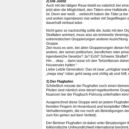
2) Die Justiz
Auch mit der tätigen Reue bleibt es natürlich bei eine
jetzt aber die Möglichkeit, den Tätern eine Haftstra
ist. Denn wer weiß ... vielleicht haben die Täter ja b
und wollen irgendwann mal selber mit Segelfliegen 
dauerhaft verbaut wäre.
Nicht ganz so nachsichtig sollte die Justiz mit den Or
Straftaten animiert, muss also als kriminelle Verein
extremistischen Gruppierungen anderer Ausrichtung – 
Gruppe.
Ziel muss es sein, bei allen Gruppierungen dieser A
andere, der seiner politischen, beruflichen oder priva
irgendwelche Gesetze? Ja? Echt? Schwere Straftat? O
Hm ... okay ... dann lasse ich den Teilzeittarzan d
Houserules halten.“
Liebe Letzte Generation: Das ist zwar „unlügbar wack“
„mega slay“ rüber, geht swag und chillig ab und hil
3) Der Flughafen
Schließlich müsste der Flughafen noch einen kleinen 
Piloten sind nämlich eine derart regelkonforme Grup
Nuancen bei der Flugbuch-Führung unterhalten könne
Ausgerechnet diese Gruppe wird an jedem Flughafen b
fremden Fingern im Hosenbund und kompletter Offen
Verhaltensregeln, die nur noch als Beleidigungen d
zum Klo gehen auf dem Vorfeld).
Der Berliner Flughafen ist dabei unter Besatzungen
folkloristische Unfreundlichkeit international berühmt.