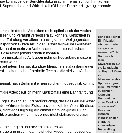
esse kommt bei der Berichterstattung zum Thema nicht umhin, auf ein
, Superreiche) und Wirklichkeit (Oldtimer-Propellerflugzeug, normale
stammt, in der die Menschen recht optimistisch der Ansicht
ssen und Vernunft verbessern zu können. Konstruiert in
Der böse Feind:
hoher Zuladung vor allem in unwegsamen Weltgegenden
Ein Privatjet!
nsport von Gütern bis in den letzten Winkel des Planeten
Aber wozu wird
ellvarianten mehr zur Verbesserung der menschlichen
der gerade
verwendet? Um
en Generation jemals erhoffen könnten.
Superreiche
ichen Einsatz, ihre Aufgaben nehmen heutzutage meistens
zum
odiak wahr.
Kaviaressen auf
n betrieben. Für sachkundige Menschen ist das dann etwa
die Luxusjacht
eht – schöne, aber überholte Technik, die viel zum Aufbau
zu fliegen? Oder
ein
lebensrettendes
nemark nach Berlin mit einem solchen Flugzeug ist, kommt
Spenderorgan
zum Empfänger
zu bringen?
t die Aztec deutlich mehr Kraftstoff als eine Bahnfahrt und
Oder ein
Unternehmen
lungsaufwand an und berücksichtigt, dass das Alu der Aztec
unter Zeitdruck
rde, während in der Zwischenzeit unzählige Autos für diese
zu sanieren?
, sieht das Flugzeug auf einmal ziemlich gut aus. Und
Oder einen
kranken
ht, brauchen wir ein modernes Elektrofahrzeug erst gar
Menschen der
dringend
notwendigen
trachtung ab und bezieht Faktoren wie
Behandlung
egelung mit ein, dann steht der Flieger noch besser da.