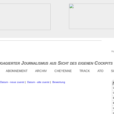
Ha
gagierter Journalismus aus Sicht des eigenen Cockpits
gagierter Journalismus aus Sicht des eigenen Cockpits
ABONNEMENT
ARCHIV
CHEYENNE
TRACK
ATO
S
:
Datum - neue zuerst
|
Datum - alte zuerst
|
Bewertung