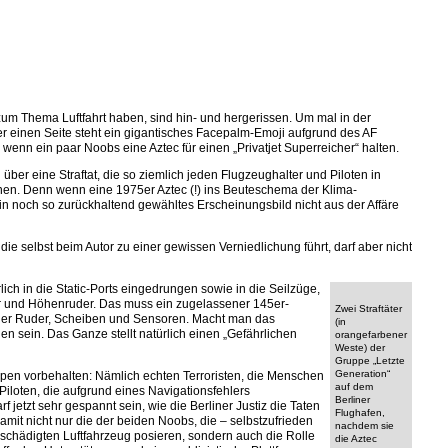
m Thema Luftfahrt haben, sind hin- und hergerissen. Um mal in der
der einen Seite steht ein gigantisches Facepalm-Emoji aufgrund des AF
, wenn ein paar Noobs eine Aztec für einen „Privatjet Superreicher“ halten.
über eine Straftat, die so ziemlich jeden Flugzeughalter und Piloten in
nen. Denn wenn eine 1975er Aztec (!) ins Beuteschema der Klima-
n noch so zurückhaltend gewähltes Erscheinungsbild nicht aus der Affäre
die selbst beim Autor zu einer gewissen Verniedlichung führt, darf aber nicht
erlich in die Static-Ports eingedrungen sowie in die Seilzüge,
r und Höhenruder. Das muss ein zugelassener 145er-
Zwei Straftäter
 der Ruder, Scheiben und Sensoren. Macht man das
(in
en sein. Das Ganze stellt natürlich einen „Gefährlichen
orangefarbener
Weste) der
Gruppe „Letzte
Generation“
ppen vorbehalten: Nämlich echten Terroristen, die Menschen
auf dem
 Piloten, die aufgrund eines Navigationsfehlers
Berliner
 jetzt sehr gespannt sein, wie die Berliner Justiz die Taten
Flughafen,
amit nicht nur die der beiden Noobs, die – selbstzufrieden
nachdem sie
schädigten Luftfahrzeug posieren, sondern auch die Rolle
die Aztec