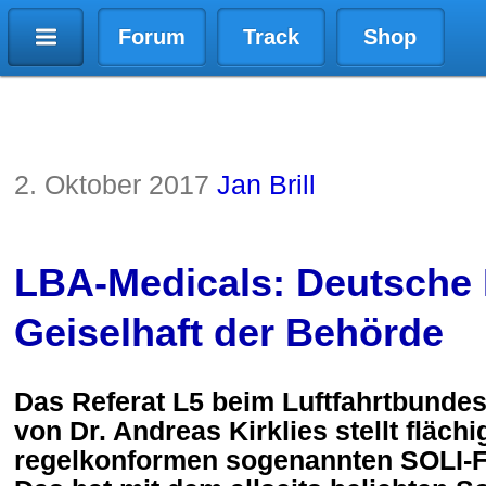
Forum
Track
Shop
2. Oktober 2017
Jan Brill
LBA-Medicals: Deutsche P
Geiselhaft der Behörde
Das Referat L5 beim Luftfahrtbundes
von Dr. Andreas Kirklies stellt flächi
regelkonformen sogenannten SOLI-F