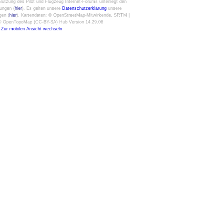
utzung des Pilot und Flugzeug Internet-Forums unterliegt den
ungen (
hier
). Es gelten unsere
Datenschutzerklärung
unsere
gen (
hier
). Kartendaten: © OpenStreetMap-Mitwirkende, SRTM |
: © OpenTopoMap (CC-BY-SA) Hub Version 14.29.06
Zur mobilen Ansicht wechseln