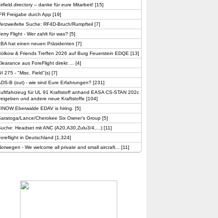
irfield.directory – danke für eure Mitarbeit!
[
15
]
FR Freigabe durch App
[
19
]
erzweifelte Suche: RF4D-Bruch/Rumpfteil
[
7
]
erry Flight - Wer zahlt für was?
[
5
]
LBA hat einen neuen Präsidenten
[
7
]
ölkow & Friends Treffen 2026 auf Burg Feuerstein EDQE
[
13
]
learance aus ForeFlight direkt …
[
4
]
I 275 - "Misc. Field"(s)
[
7
]
DS-B (out) - wie sind Eure Erfahrungen?
[
231
]
Luftfahrzeug für UL 91 Kraftstoff anhand EASA CS-STAN 202c
reigeben und andere neue Kraftstoffe
[
104
]
FINOW Eberwalde EDAV is hiring.
[
5
]
Saratoga/Lance/Cherokee Six Owner's Group
[
5
]
Suche: Headset mit ANC (A20,A30,Zulu3/4,…)
[
11
]
oreflight in Deutschland
[
1,324
]
orwegen - We welcome all private and small aircraft...
[
11
]