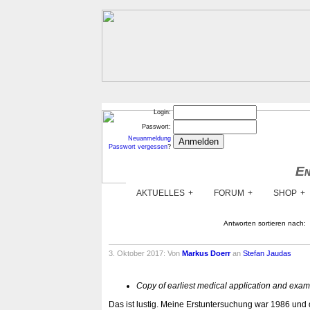
Login:
Passwort:
Neuanmeldung
Passwort vergessen
?
En
En
AKTUELLES
FORUM
SHOP
Antworten sortieren nach:
3. Oktober 2017: Von
Markus Doerr
an
Stefan Jaudas
Copy of earliest medical application and exam
Das ist lustig. Meine Erstuntersuchung war 1986 und d