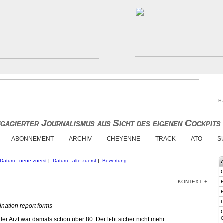
Ha
gagierter Journalismus aus Sicht des eigenen Cockpits
gagierter Journalismus aus Sicht des eigenen Cockpits
ABONNEMENT
ARCHIV
CHEYENNE
TRACK
ATO
S
Datum - neue zuerst
|
Datum - alte zuerst
|
Bewertung
KONTEXT
E
E
L
ination report forms
er Arzt war damals schon über 80. Der lebt sicher nicht mehr.