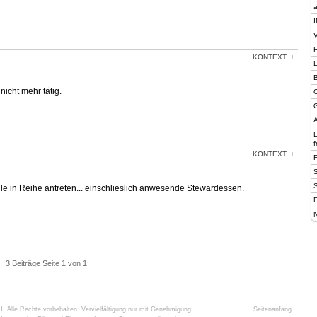
a
I
V
F
KONTEXT
B
icht mehr tätig.
C
G
A
f
KONTEXT
lle in Reihe antreten... einschlieslich anwesende Stewardessen.
F
N
3 Beiträge Seite 1 von 1
H
. Alle Rechte vorbehalten. Vervielfältigung nur mit Genehmigung
Seitenanfang