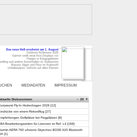
Das neue Heft erscheint am 1. August
Oshkosh AirVenture 2026
Garmin stellt neue Axis-Displays vor
Fliegen in Kriegsgebieten
ndling und andere Kostenfallen im Südwesten
Wasser, Algen und Pilze im Kraftstoff
Unfallanalyse: Defizite auf allen Ebenen
UCHEN
MEDIADATEN
IMPRESSUM
-
+
Aktuelle Diskussionen
20
Currywurst Fly-In Hodenhagen 2026
[
12
]
indrücke von einem Rekordflug
[
27
]
mpfehlungen Golfplätze bei Flugplätzen
[
8
]
BA Bearbeitungszeiten für Lizenzen im Ref. L4
[
166
]
Garmin AERA 760 uAvionix Skyecheo BOSE A20 Bluetooth
GA
[
1
]