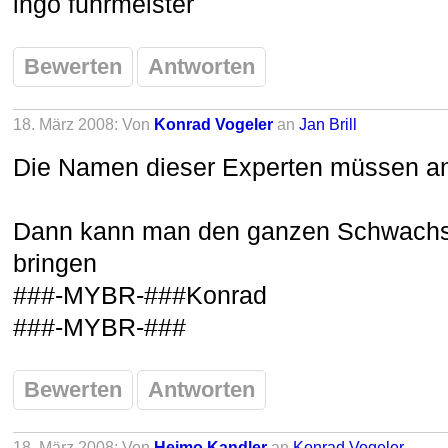
ingo fuhrmeister
Bewerten
Antworten
18. März 2008: Von
Konrad Vogeler
an
Jan Brill
Die Namen dieser Experten müssen an d
Dann kann man den ganzen Schwachsi
bringen
###-MYBR-##
#Konrad
###-MYBR-##
#
Bewerten
Antworten
18. März 2008: Von
Heimo Kandler
an
Konrad Vogeler