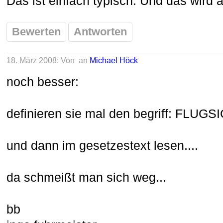
Das ist einfach typisch. Und das wird 
Bewerten
Antworten
18. März 2008: Von
an
Michael Höck
noch besser:
definieren sie mal den begriff: FLUGS
und dann im gesetzestext lesen....
da schmeißt man sich weg...
bb