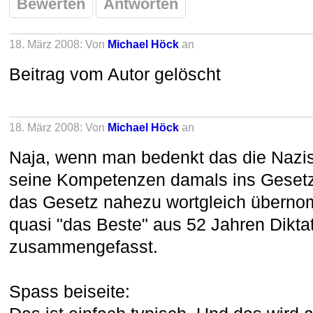
Bewerten
Antworten
18. März 2008: Von
Michael Höck
an
Beitrag vom Autor gelöscht
18. März 2008: Von
Michael Höck
an
Naja, wenn man bedenkt das die Nazis
seine Kompetenzen damals ins Gesetz
das Gesetz nahezu wortgleich überno
quasi "das Beste" aus 52 Jahren Diktat
zusammengefasst.
Spass beiseite: