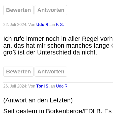
Bewerten
Antworten
22. Juli 2024: Von
Udo R.
an
F. S.
Ich rufe immer noch in aller Regel vorh
an, das hat mir schon manches lange G
groß ist der Unterschied da nicht.
Bewerten
Antworten
26. Juli 2024: Von
Toni S.
an
Udo R.
(Antwort an den Letzten)
Seit gestern in Borkenberge/EDLB. Es g