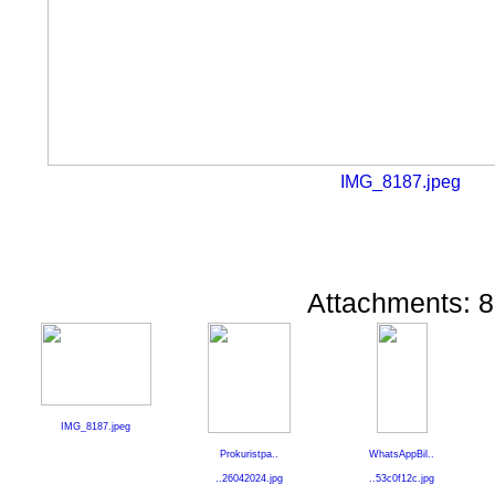
IMG_8187.jpeg
Attachments: 8
IMG_8187.jpeg
Prokuristpa..
WhatsAppBil..
..26042024.jpg
..53c0f12c.jpg