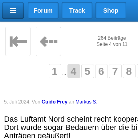
Forum
Track
Shop
⇤
⇠
264 Beiträge
Seite 4 von 11
1
4
5
6
7
8
...
5. Juli 2024: Von
Guido Frey
an
Markus S.
Das Luftamt Nord scheint recht kooper
Dort wurde sogar Bedauern über die bi
Anträgen geäußert!