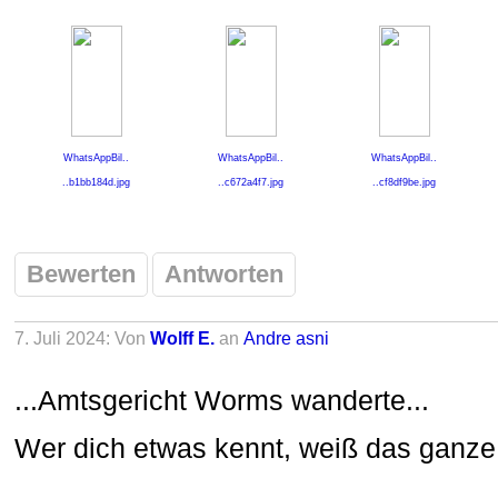
WhatsAppBil..
WhatsAppBil..
WhatsAppBil..
..b1bb184d.jpg
..c672a4f7.jpg
..cf8df9be.jpg
Bewerten
Antworten
7. Juli 2024: Von
Wolff E.
an
Andre asni
...Amtsgericht Worms wanderte...
Wer dich etwas kennt, weiß das ganze e