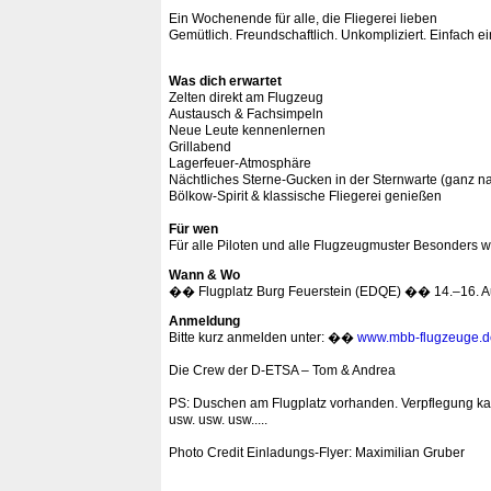
Ein Wochenende für alle, die Fliegerei lieben
Gemütlich. Freundschaftlich. Unkompliziert. Einfach
Was dich erwartet
Zelten direkt am Flugzeug
Austausch & Fachsimpeln
Neue Leute kennenlernen
Grillabend
Lagerfeuer‑Atmosphäre
Nächtliches Sterne-Gucken in der Sternwarte (ganz n
Bölkow‑Spirit & klassische Fliegerei genießen
Für wen
Für alle Piloten und alle Flugzeugmuster Besonders w
Wann & Wo
�� Flugplatz Burg Feuerstein (EDQE) �� 14.–16. A
Anmeldung
Bitte kurz anmelden unter: ��
www.mbb-flugzeuge.d
Die Crew der D‑ETSA – Tom & Andrea
PS: Duschen am Flugplatz vorhanden. Verpflegung kann
usw. usw. usw.....
Photo Credit Einladungs-Flyer: Maximilian Gruber