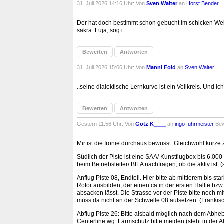
31. Juli 2026 14:16 Uhr: Von
Sven Walter
an
Horst Bender
Der hat doch bestimmt schon gebucht im schicken We
sakra. Luja, sog i.
Bewerten
Antworten
31. Juli 2026 15:06 Uhr: Von
Manni Fold
an
Sven Walter
..seine dialektische Lernkurve ist ein Vollkreis. Und 
Bewerten
Antworten
Gestern 11:56 Uhr: Von
Götz K____
an
ingo fuhrmeister
Be
Mir ist die Ironie durchaus bewusst. Gleichwohl kurz
Südlich der Piste ist eine SAA/ Kunstflugbox bis 6.00
beim Betriebsleiter/ BfLA nachfragen, ob die aktiv ist. 
Anflug Piste 08, Endteil. Hier bitte ab mittlerem bis 
Rotor ausbilden, der einen ca in der ersten Hälfte bz
absacken lässt. Die Strasse vor der Piste bitte noch m
muss da nicht an der Schwelle 08 aufsetzen. (Fränkisch
Abflug Piste 26: Bitte alsbald möglich nach dem Abhe
Centerline wg. Lärmschutz bitte meiden (steht in der AI