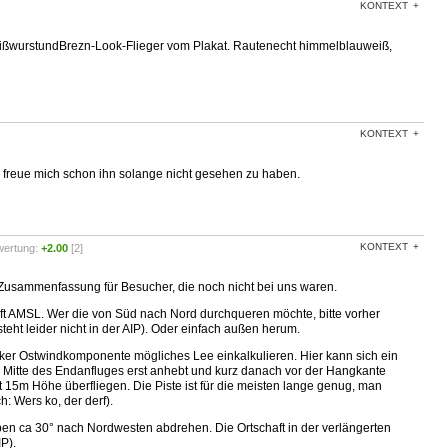
KONTEXT
ißwurstundBrezn-Look-Flieger vom Plakat. Rautenecht himmelblauweiß,
KONTEXT
ich freue mich schon ihn solange nicht gesehen zu haben.
KONTEXT
wertung:
+2.00
[2]
e Zusammenfassung für Besucher, die noch nicht bei uns waren.
0 ft AMSL. Wer die von Süd nach Nord durchqueren möchte, bitte vorher
(steht leider nicht in der AIP). Oder einfach außen herum.
starker Ostwindkomponente mögliches Lee einkalkulieren. Hier kann sich ein
w. Mitte des Endanfluges erst anhebt und kurz danach vor der Hangkante
it 15m Höhe überfliegen. Die Piste ist für die meisten lange genug, man
: Wers ko, der derf).
ben ca 30° nach Nordwesten abdrehen. Die Ortschaft in der verlängerten
P).