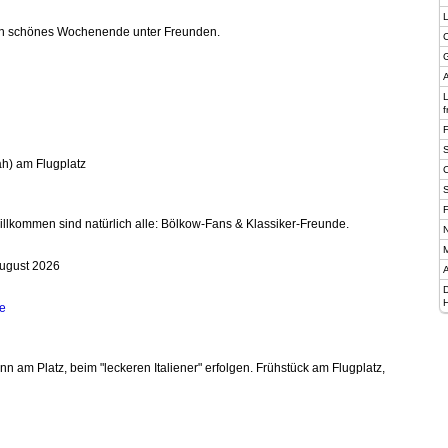
 ein schönes Wochenende unter Freunden.
C
G
A
f
ah) am Flugplatz
F
illkommen sind natürlich alle: Bölkow‑Fans & Klassiker‑Freunde.
N
M
ugust 2026
A
H
e
 am Platz, beim "leckeren Italiener" erfolgen. Frühstück am Flugplatz,