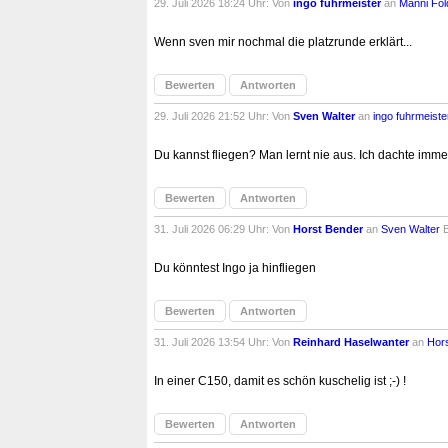
29. Juli 2026 18:24 Uhr: Von
ingo fuhrmeister
an
Manni Fol
Wenn sven mir nochmal die platzrunde erklärt...
Bewerten
Antworten
29. Juli 2026 21:52 Uhr: Von
Sven Walter
an
ingo fuhrmeiste
Du kannst fliegen? Man lernt nie aus. Ich dachte immer n
Bewerten
Antworten
31. Juli 2026 06:29 Uhr: Von
Horst Bender
an
Sven Walter
Du könntest Ingo ja hinfliegen
Bewerten
Antworten
31. Juli 2026 13:54 Uhr: Von
Reinhard Haselwanter
an
Hor
In einer C150, damit es schön kuschelig ist ;-) !
Bewerten
Antworten