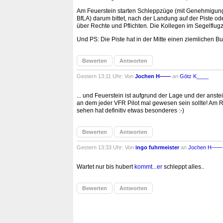
Am Feuerstein starten Schleppzüge (mit Genehmigung) 
BfLA) darum bittet, nach der Landung auf der Piste od
über Rechte und Pflichten. Die Kollegen im Segelflugz
Und PS: Die Piste hat in der Mitte einen ziemlichen Bu
Bewerten
Antworten
Gestern 13:11 Uhr: Von
Jochen H——
an
Götz K____
... und Feuerstein ist aufgrund der Lage und der anste
an dem jeder VFR Pilot mal gewesen sein sollte! Am 
sehen hat definitiv etwas besonderes :-)
Bewerten
Antworten
Gestern 13:33 Uhr: Von
ingo fuhrmeister
an
Jochen H——
Wartet nur bis hubert
kommt...er
schleppt alles..
Bewerten
Antworten