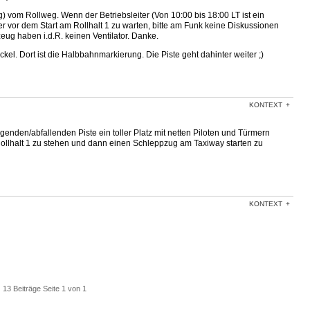
vom Rollweg. Wenn der Betriebsleiter (Von 10:00 bis 18:00 LT ist ein
er vor dem Start am Rollhalt 1 zu warten, bitte am Funk keine Diskussionen
eug haben i.d.R. keinen Ventilator. Danke.
ckel. Dort ist die Halbbahnmarkierung. Die Piste geht dahinter weiter ;)
KONTEXT
igenden/abfallenden Piste ein toller Platz mit netten Piloten und Türmern
Rollhalt 1 zu stehen und dann einen Schleppzug am Taxiway starten zu
KONTEXT
13 Beiträge Seite 1 von 1