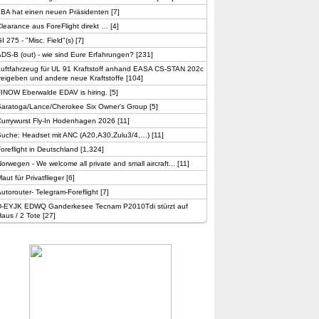
LBA hat einen neuen Präsidenten
[
7
]
learance aus ForeFlight direkt …
[
4
]
I 275 - "Misc. Field"(s)
[
7
]
DS-B (out) - wie sind Eure Erfahrungen?
[
231
]
Luftfahrzeug für UL 91 Kraftstoff anhand EASA CS-STAN 202c
reigeben und andere neue Kraftstoffe
[
104
]
FINOW Eberwalde EDAV is hiring.
[
5
]
Saratoga/Lance/Cherokee Six Owner's Group
[
5
]
Currywurst Fly-In Hodenhagen 2026
[
11
]
Suche: Headset mit ANC (A20,A30,Zulu3/4,…)
[
11
]
oreflight in Deutschland
[
1,324
]
orwegen - We welcome all private and small aircraft...
[
11
]
aut für Privatflieger
[
6
]
utorouter- Telegram-Foreflight
[
7
]
D-EYJK EDWQ Ganderkesee Tecnam P2010Tdi stürzt auf
aus / 2 Tote
[
27
]