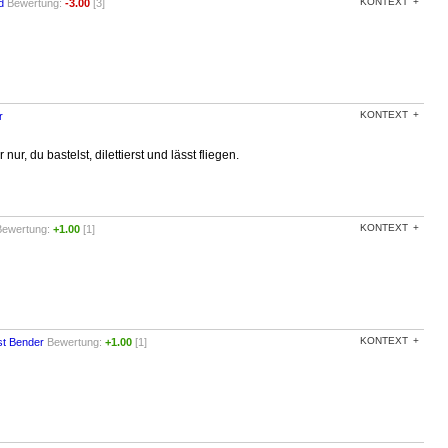
KONTEXT
d
Bewertung:
-3.00
[3]
KONTEXT
r
ur, du bastelst, dilettierst und lässt fliegen.
KONTEXT
Bewertung:
+1.00
[1]
KONTEXT
st Bender
Bewertung:
+1.00
[1]