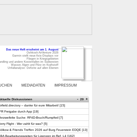
Das neue Heft erscheint am 1. August
Oshkosh AirVenture 2026
Garmin stellt neue Axis-Displays vor
Fliegen in Kriegsgebieten
ndling und andere Kostenfallen im Südwesten
Wasser, Algen und Pilze im Kraftstoff
Unfallanalyse: Defizite auf allen Ebenen
UCHEN
MEDIADATEN
IMPRESSUM
-
+
Aktuelle Diskussionen
20
irfield.directory – danke für eure Mitarbeit!
[
15
]
FR Freigabe durch App
[
19
]
erzweifelte Suche: RF4D-Bruch/Rumpfteil
[
7
]
erry Flight - Wer zahlt für was?
[
5
]
ölkow & Friends Treffen 2026 auf Burg Feuerstein EDQE
[
13
]
BA Bearbeitungszeiten für Lizenzen im Ref. L4
[
162
]