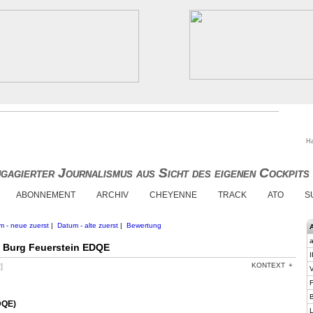
Ha
gagierter Journalismus aus Sicht des eigenen Cockpits
gagierter Journalismus aus Sicht des eigenen Cockpits
ABONNEMENT
ARCHIV
CHEYENNE
TRACK
ATO
S
m - neue zuerst
|
Datum - alte zuerst
|
Bewertung
a
f Burg Feuerstein EDQE
I
KONTEXT
]
V
F
B
DQE)
L