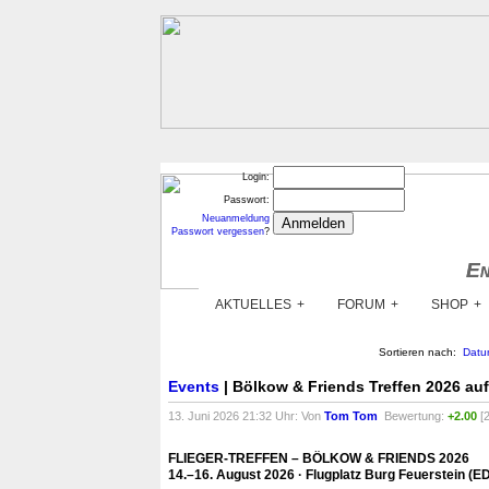
Login:
Passwort:
Neuanmeldung
Passwort vergessen
?
En
En
AKTUELLES
FORUM
SHOP
Sortieren nach:
Datu
Events
| Bölkow & Friends Treffen 2026 au
13. Juni 2026 21:32 Uhr: Von
Tom Tom
Bewertung:
+2.00
[2
FLIEGER‑TREFFEN – BÖLKOW & FRIENDS 2026
14.–16. August 2026 · Flugplatz Burg Feuerstein (E