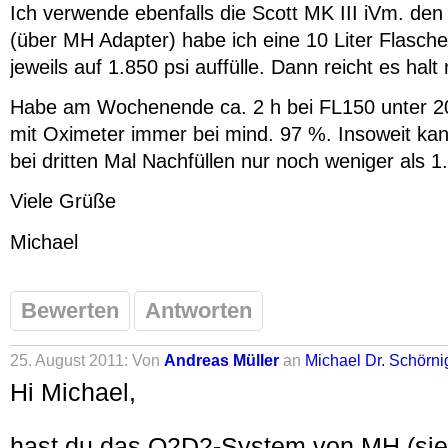
Ich verwende ebenfalls die Scott MK III iVm. d
(über MH Adapter) habe ich eine 10 Liter Flasche.
jeweils auf 1.850 psi auffülle. Dann reicht es halt
Habe am Wochenende ca. 2 h bei FL150 unter 200
mit Oximeter immer bei mind. 97 %. Insoweit kan
bei dritten Mal Nachfüllen nur noch weniger als 1
Viele Grüße
Michael
Bewerten
Antworten
25. August 2011: Von
Andreas Müller
an
Michael Dr. Schörni
Hi Michael,
hast du das O2D2-System von MH (sieh