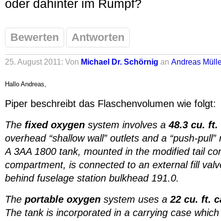
oder dahinter im Rumpf?
Bewerten
Antworten
25. August 2011: Von
Michael Dr. Schörnig
an
Andreas Mülle
Hallo Andreas,
Piper beschreibt das Flaschenvolumen wie folgt:
The
fixed oxygen
system involves a
48.3 cu. ft.
overhead “shallow wall” outlets and a “push-pull”
A 3AA 1800 tank, mounted in the modified tail c
compartment, is connected to an external fill val
behind fuselage station bulkhead 191.0.
The
portable oxygen
system uses a
22 cu. ft. 
The tank is incorporated in a carrying case which 