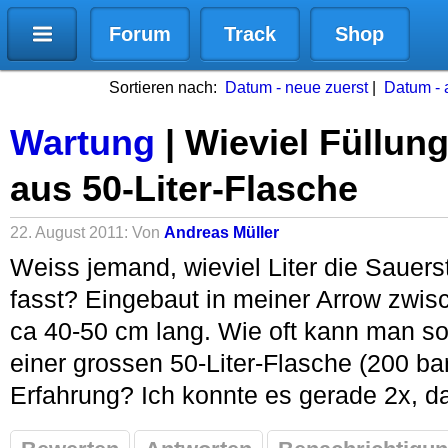
Forum
Track
Shop
Sortieren nach:
Datum - neue zuerst
|
Datum - a
Wartung
| Wieviel Füllun
aus 50-Liter-Flasche
22. August 2011: Von
Andreas Müller
Weiss jemand, wieviel Liter die Sauers
fasst? Eingebaut in meiner Arrow zwis
ca 40-50 cm lang. Wie oft kann man so
einer grossen 50-Liter-Flasche (200 ba
Erfahrung? Ich konnte es gerade 2x, d