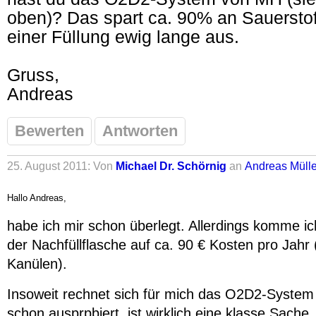
oben)? Das spart ca. 90% an Sauersto
einer Füllung ewig lange aus.
Gruss,
Andreas
Bewerten
Antworten
25. August 2011: Von
Michael Dr. Schörnig
an
Andreas Mülle
Hallo Andreas,
habe ich mir schon überlegt. Allerdings komme i
der Nachfüllflasche auf ca. 90 € Kosten pro Jahr
Kanülen).
Insoweit rechnet sich für mich das O2D2-System 
schon ausprpbiert, ist wirklich eine klasse Sache.