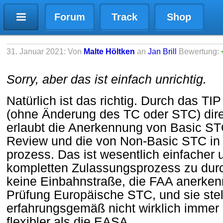
Forum
Track
Shop
31. Januar 2021: Von
Malte Höltken
an
Jan Brill
Bewertung:
Sorry, aber das ist einfach unrichtig.
Natürlich ist das richtig. Durch das T
(ohne Änderung des TC oder STC) dire
erlaubt die Anerkennung von Basic S
Review und die von Non-Basic STC in
prozess. Das ist wesentlich einfacher 
kompletten Zulassungsprozess zu durc
keine Einbahnstraße, die FAA anerken
Prüfung Europäische STC, und sie stell
erfahrungsgemäß nicht wirklich immer 
flexibler als die EASA.