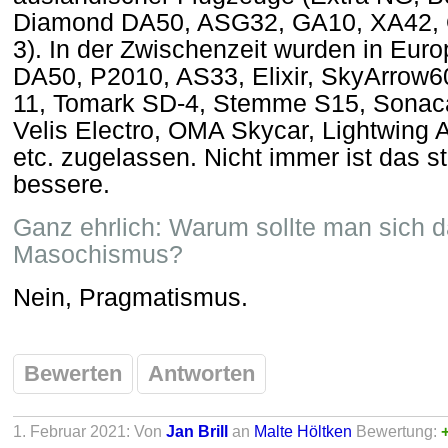
Diamond DA50, ASG32, GA10, XA42,
3). In der Zwischenzeit wurden in Eur
DA50, P2010, AS33, Elixir, SkyArrow6
11, Tomark SD-4, Stemme S15, Sonac
Velis Electro, OMA Skycar, Lightwing
etc. zugelassen. Nicht immer ist das 
bessere.
Ganz ehrlich: Warum sollte man sich 
Masochismus?
Nein, Pragmatismus.
Bewerten
Antworten
1. Februar 2021: Von
Jan Brill
an
Malte Höltken
Bewertung: