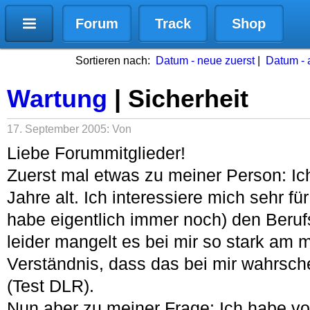
Forum
Track
Shop
Sortieren nach:
Datum - neue zuerst
|
Datum - a
Wartung
| Sicherheit
17. September 2005: Von
Liebe Forummitglieder!
Zuerst mal etwas zu meiner Person: Ic
Jahre alt. Ich interessiere mich sehr fü
habe eigentlich immer noch) den Beruf
leider mangelt es bei mir so stark am
Verständnis, dass das bei mir wahrsche
(Test DLR).
Nun aber zu meiner Frage: Ich habe vo