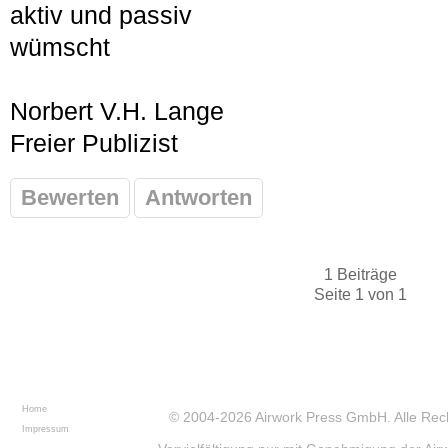
aktiv und passiv
wümscht
Norbert V.H. Lange
Freier Publizist
Bewerten
Antworten
1 Beiträge
Seite 1 von 1
Home
© 2004-2026
Airwork Press GmbH
. Alle Re
Impressum