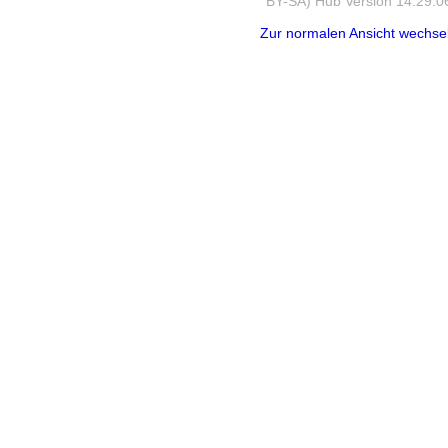
BY-SA) Hub Version 14.29.0
Zur normalen Ansicht wechse