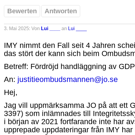
Bewerten
Antworten
3. Mai 2025: Von
Lui ____
an
Lui ____
IMY nimmt den Fall seit 4 Jahren sche
das stört der kann sich beim Ombuds
Betreff: Fördröjd handläggning av GD
An:
justitieombudsmannen@jo.se
Hej,
Jag vill uppmärksamma JO på att ett 
3397) som inlämnades till Integritets
i början av 2021 fortfarande inte har av
upprepade uppdateringar från IMY har in