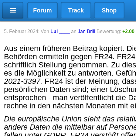
Forum
Track
Shop
5. Februar 2024: Von
Lui ____
an
Jan Brill
Bewertung:
+2.00
Aus einem früheren Beitrag kopiert. D
Behörden ermitteln gegen FR24. FR24
schriftlich Stellung genommen. Zu di
es die Möglichkeit zu antworten. Gefüh
2021-3397.
FR24 ist der Meinung, da
persönlichen Daten sind; einer Löschu
entsprochen - man veröffentlicht die Da
rechne in den nächsten Monaten mit e
Die europäische Union sieht das relati
andere Daten die mittelbar auf Person
fallen unter GDPR. FR24 verstößt off