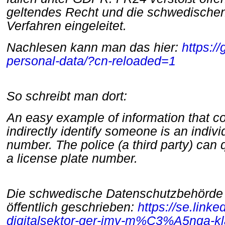
geltendes Recht und die schwedische
Verfahren eingeleitet.
Nachlesen kann man das hier:
https:/
personal-data/?cn-reloaded=1
So schreibt man dort:
An easy example of information that c
indirectly identify someone is an indiv
number. The police (a third party) can
a
license
plate number.
Die schwedische Datenschutzbehörde 
öffentlich geschrieben:
https://se.link
digitalsektor-ger-imy-m%C
3%A5nga-k