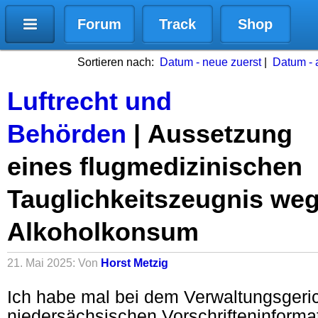
Forum
Track
Shop
Sortieren nach:
Datum - neue zuerst
|
Datum - a
Luftrecht und
Behörden
| Aussetzung
eines flugmedizinischen
Tauglichkeitszeugnis we
Alkoholkonsum
21. Mai 2025: Von
Horst Metzig
Ich habe mal bei dem Verwaltungsgeri
niedersächsischen Vorschrifteninform