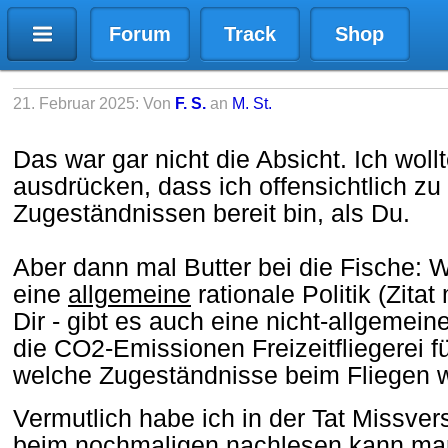
Forum
Track
Shop
21. Februar 2025: Von
F. S.
an
M. St.
Das war gar nicht die Absicht. Ich wollt
ausdrücken, dass ich offensichtlich zu
Zugeständnissen bereit bin, als Du.
Aber dann mal Butter bei die Fische: 
eine
allgemeine
rationale Politik (Zita
Dir - gibt es auch eine nicht-allgemeine
die CO2-Emissionen Freizeitfliegerei 
welche Zugeständnisse beim Fliegen w
Vermutlich habe ich in der Tat Missver
beim nochmaligen nachlesen kann ma