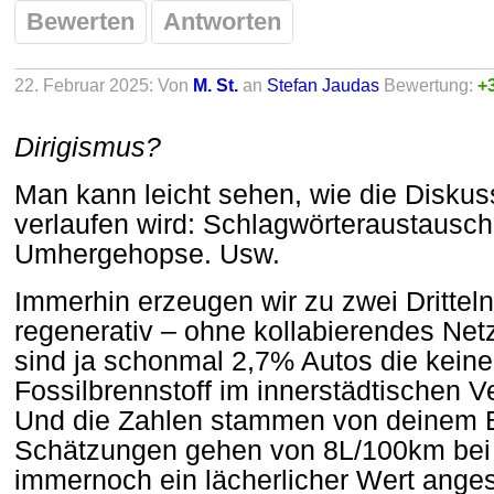
Bewerten
Antworten
22. Februar 2025: Von
M. St.
an
Stefan Jaudas
Bewertung:
+
Dirigismus?
Man kann leicht sehen, wie die Diskuss
verlaufen wird: Schlagwörteraustausch
Umhergehopse. Usw.
Immerhin erzeugen wir zu zwei Drittel
regenerativ – ohne kollabierendes Netz
sind ja schonmal 2,7% Autos die keine 
Fossilbrennstoff im innerstädtischen V
Und die Zahlen stammen von deinem 
Schätzungen gehen von 8L/100km bei 
immernoch ein lächerlicher Wert anges