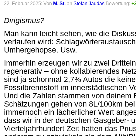
22. Februar 2025: Von
M. St.
an
Stefan Jaudas
Bewertung:
+
Dirigismus?
Man kann leicht sehen, wie die Diskuss
verlaufen wird: Schlagwörteraustausch
Umhergehopse. Usw.
Immerhin erzeugen wir zu zwei Drittel
regenerativ – ohne kollabierendes Netz
sind ja schonmal 2,7% Autos die keine 
Fossilbrennstoff im innerstädtischen V
Und die Zahlen stammen von deinem 
Schätzungen gehen von 8L/100km bei 
immernoch ein lächerlicher Wert anges
dass wir in der deutschen Gasgeber- u
Vierteljahrhundert Zeit hatten das Pri