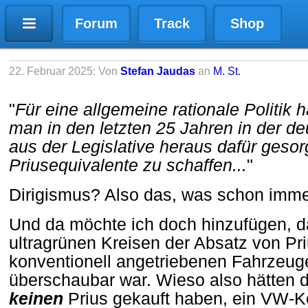
Forum
Track
Shop
22. Februar 2025: Von
Stefan Jaudas
an
M. St.
"
Für eine allgemeine rationale Politik 
man in den letzten 25 Jahren in der de
aus der Legislative heraus dafür gesor
Priusequivalente zu schaffen...
"
Dirigismus? Also das, was schon imme
Und da möchte ich doch hinzufügen, da
ultragrünen Kreisen der Absatz von P
konventionell angetriebenen Fahrzeug
überschaubar war. Wieso also hätten d
keinen
Prius gekauft haben, ein VW-K