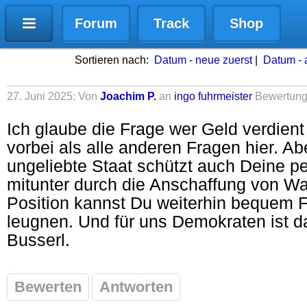
Forum
Track
Shop
Sortieren nach:
Datum - neue zuerst
|
Datum - a
27. Juni 2025: Von
Joachim P.
an
ingo fuhrmeister
Bewertun
Ich glaube die Frage wer Geld verdie
vorbei als alle anderen Fragen hier. Ab
ungeliebte Staat schützt auch Deine pe
mitunter durch die Anschaffung von Wa
Position kannst Du weiterhin bequem 
leugnen. Und für uns Demokraten ist d
Busserl.
Bewerten
Antworten