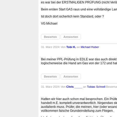
es war bei der ERSTMALIGEN PRÜFUNG (nicht Verlä
Beim ersten Start GAS raus und eine vollständige La
Ist doch dort sicherlich kein Standard, oder ?
VG Michael
Bewerten
Antworten
31. März 2024: Von
Tobi K.
an
Michael Huber
Bei meiner PPL-Prüfung in EDLE war das auch direkt 
logischerweise die Hand am Gas von der 172 und ha
Bewerten
Antworten
31. März 2024: Von
Chris _____
an
Tobias Schnell
Bewertu
Hatten wir hier auch schon mal besprochen. Ein Prüfe
handelt m.E. komplett unverantwortlich. Nirgendwo 
ausfallenb muss. Prüfer, die meinen, hier (oder woan
vollkommen falsche Grundeinstellung zum Fliegen.