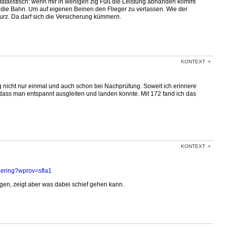
 fatalistisch: wenn mir in wenigen zig Fuß die Leistung abhanden kommt
uf die Bahn. Um auf eigenen Beinen den Flieger zu verlassen. Wie der
nurz. Da darf sich die Versicherung kümmern.
KONTEXT
g nicht nur einmal und auch schon bei Nachprüfung. Soweit ich erinnere
dass man entspannt ausgleiten und landen konnte. Mit 172 fand ich das
KONTEXT
ering?wprov=sfla1
gen, zeigt aber was dabei schief gehen kann.