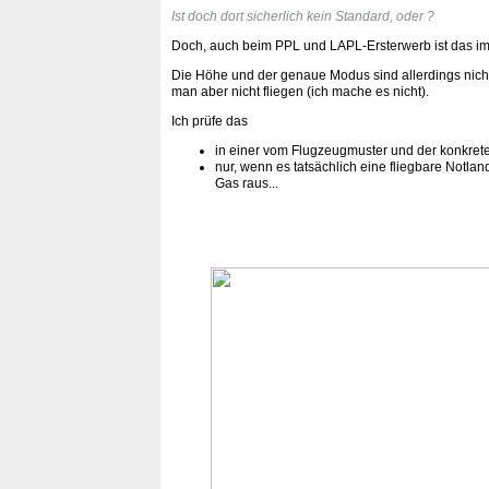
Ist doch dort sicherlich kein Standard, oder ?
Doch, auch beim PPL und LAPL-Ersterwerb ist das 
Die Höhe und der genaue Modus sind allerdings nic
man aber nicht fliegen (ich mache es nicht).
Ich prüfe das
in einer vom Flugzeugmuster und der konkrete
nur, wenn es tatsächlich eine fliegbare Notla
Gas raus...