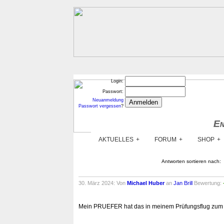
Login:
Passwort:
Neuanmeldung
Passwort vergessen
?
En
En
AKTUELLES
FORUM
SHOP
Antworten sortieren nach:
30. März 2024: Von
Michael Huber
an
Jan Brill
Bewertung:
Mein PRUEFER hat das in meinem Prüfungsflug zum S