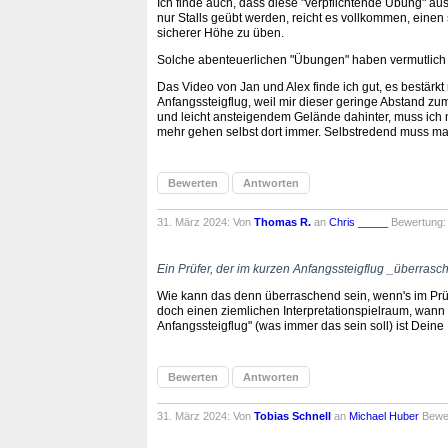
Ich finde auch, dass diese "verpflichtende Übung" au
nur Stalls geübt werden, reicht es vollkommen, einen 
sicherer Höhe zu üben.
Solche abenteuerlichen "Übungen" haben vermutlich m
Das Video von Jan und Alex finde ich gut, es bestärkt
Anfangssteigflug, weil mir dieser geringe Abstand zum
und leicht ansteigendem Gelände dahinter, muss ich n
mehr gehen selbst dort immer. Selbstredend muss man
Bewerten
Antworten
31. März 2024: Von
Thomas R.
an
Chris _____
Bewertung
Ein Prüfer, der im kurzen Anfangssteigflug _überrasc
Wie kann das denn überraschend sein, wenn's im Prüfun
doch einen ziemlichen Interpretationspielraum, wann 
Anfangssteigflug" (was immer das sein soll) ist Deine
Bewerten
Antworten
31. März 2024: Von
Tobias Schnell
an
Michael Huber
Bewe