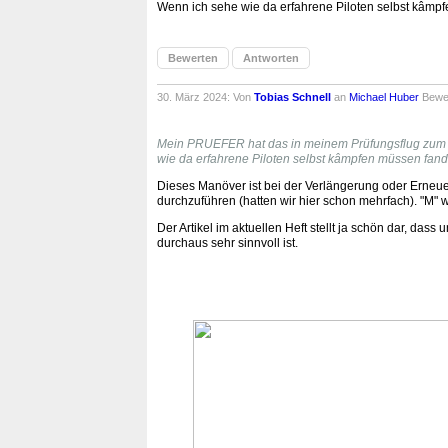
Wenn ich sehe wie da erfahrene Piloten selbst kâmpf
Bewerten
Antworten
30. März 2024: Von
Tobias Schnell
an
Michael Huber
Bewe
Mein PRUEFER hat das in meinem Prüfungsflug zum Sc
wie da erfahrene Piloten selbst kâmpfen müssen fand
Dieses Manöver ist bei der Verlängerung oder Erne
durchzuführen (hatten wir hier schon mehrfach). "M" 
Der Artikel im aktuellen Heft stellt ja schön dar, das
durchaus sehr sinnvoll ist.