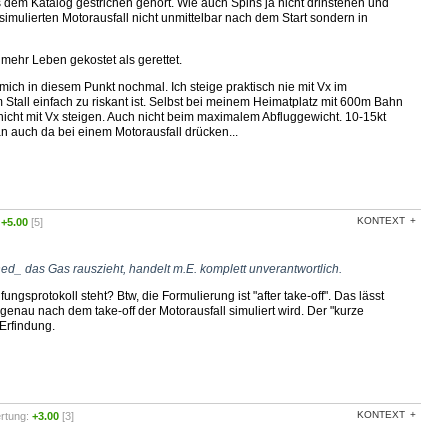
s dem Katalog gestrichen gehört. Wie auch Spins ja nicht drinstehen und
simulierten Motorausfall nicht unmittelbar nach dem Start sondern in
ehr Leben gekostet als gerettet.
 mich in diesem Punkt nochmal. Ich steige praktisch nie mit Vx im
 Stall einfach zu riskant ist. Selbst bei meinem Heimatplatz mit 600m Bahn
icht mit Vx steigen. Auch nicht beim maximalem Abfluggewicht. 10-15kt
 auch da bei einem Motorausfall drücken...
KONTEXT
:
+5.00
[5]
hed_ das Gas rauszieht, handelt m.E. komplett unverantwortlich.
gsprotokoll steht? Btw, die Formulierung ist "after take-off". Das lässt
genau nach dem take-off der Motorausfall simuliert wird. Der "kurze
 Erfindung.
KONTEXT
rtung:
+3.00
[3]