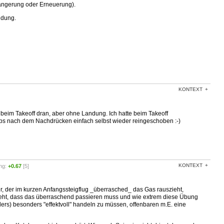
ngerung oder Erneuerung).
ndung.
KONTEXT
beim Takeoff dran, aber ohne Landung. Ich hatte beim Takeoff
bs nach dem Nachdrücken einfach selbst wieder reingeschoben :-)
KONTEXT
ng:
+0.67
[5]
r, der im kurzen Anfangssteigflug _überrasched_ das Gas rauszieht,
steht, dass das überraschend passieren muss und wie extrem diese Übung
ders) besonders "effektvoll" handeln zu müssen, offenbaren m.E. eine