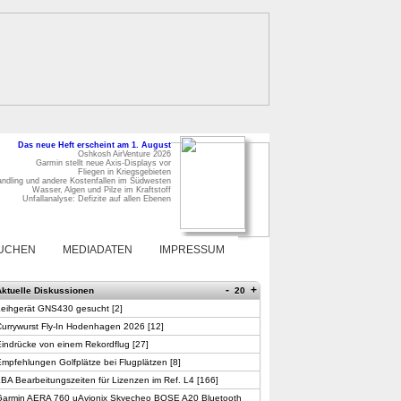
Das neue Heft erscheint am 1. August
Oshkosh AirVenture 2026
Garmin stellt neue Axis-Displays vor
Fliegen in Kriegsgebieten
ndling und andere Kostenfallen im Südwesten
Wasser, Algen und Pilze im Kraftstoff
Unfallanalyse: Defizite auf allen Ebenen
UCHEN
MEDIADATEN
IMPRESSUM
-
+
Aktuelle Diskussionen
20
Leihgerät GNS430 gesucht
[
2
]
Currywurst Fly-In Hodenhagen 2026
[
12
]
indrücke von einem Rekordflug
[
27
]
mpfehlungen Golfplätze bei Flugplätzen
[
8
]
BA Bearbeitungszeiten für Lizenzen im Ref. L4
[
166
]
Garmin AERA 760 uAvionix Skyecheo BOSE A20 Bluetooth