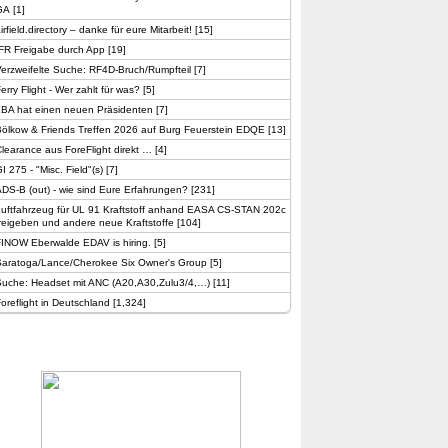
GA
[
1
]
irfield.directory – danke für eure Mitarbeit!
[
15
]
FR Freigabe durch App
[
19
]
erzweifelte Suche: RF4D-Bruch/Rumpfteil
[
7
]
erry Flight - Wer zahlt für was?
[
5
]
LBA hat einen neuen Präsidenten
[
7
]
ölkow & Friends Treffen 2026 auf Burg Feuerstein EDQE
[
13
]
learance aus ForeFlight direkt …
[
4
]
I 275 - "Misc. Field"(s)
[
7
]
DS-B (out) - wie sind Eure Erfahrungen?
[
231
]
Luftfahrzeug für UL 91 Kraftstoff anhand EASA CS-STAN 202c
reigeben und andere neue Kraftstoffe
[
104
]
FINOW Eberwalde EDAV is hiring.
[
5
]
Saratoga/Lance/Cherokee Six Owner's Group
[
5
]
Suche: Headset mit ANC (A20,A30,Zulu3/4,…)
[
11
]
oreflight in Deutschland
[
1,324
]