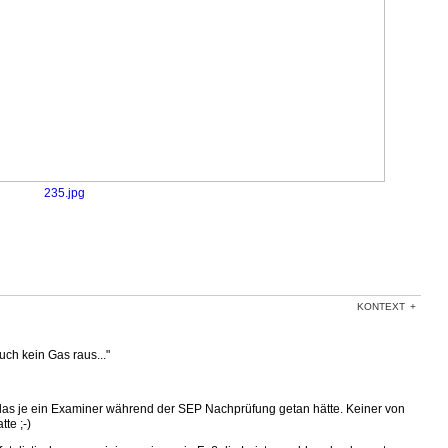
235.jpg
KONTEXT
uch kein Gas raus..."
s das je ein Examiner während der SEP Nachprüfung getan hätte. Keiner von
te ;-)