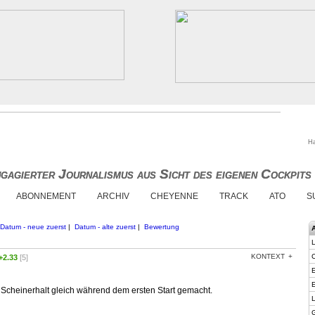
Ha
gagierter Journalismus aus Sicht des eigenen Cockpits
gagierter Journalismus aus Sicht des eigenen Cockpits
ABONNEMENT
ARCHIV
CHEYENNE
TRACK
ATO
S
Datum - neue zuerst
|
Datum - alte zuerst
|
Bewertung
KONTEXT
+2.33
[5]
E
E
cheinerhalt gleich während dem ersten Start gemacht.
L