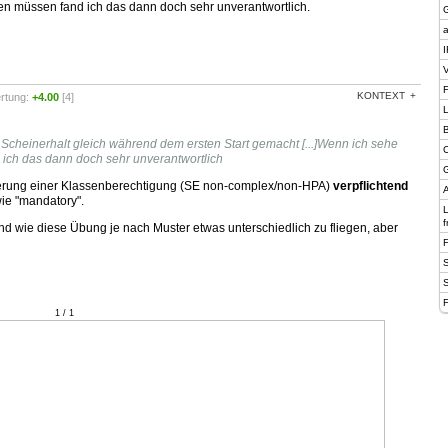
en müssen fand ich das dann doch sehr unverantwortlich.
a
I
V
F
KONTEXT
rtung:
+4.00
[4]
B
heinerhalt gleich während dem ersten Start gemacht [...]Wenn ich sehe
C
 ich das dann doch sehr unverantwortlich
G
uerung einer Klassenberechtigung (SE non-complex/non-HPA)
verpflichtend
A
wie "mandatory".
f
s und wie diese Übung je nach Muster etwas unterschiedlich zu fliegen, aber
F
1 / 1