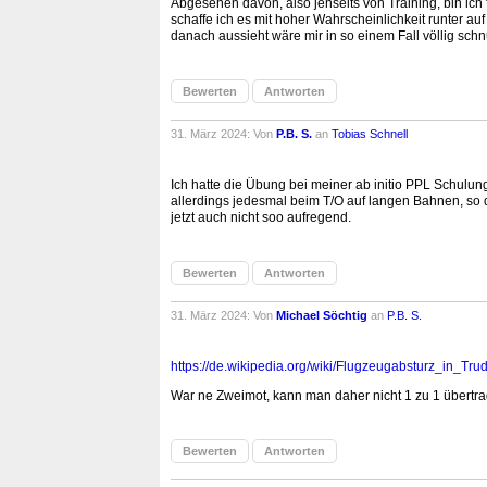
Abgesehen davon, also jenseits von Training, bin ich
schaffe ich es mit hoher Wahrscheinlichkeit runter a
danach aussieht wäre mir in so einem Fall völlig sch
Bewerten
Antworten
31. März 2024: Von
P.B. S.
an
Tobias Schnell
Ich hatte die Übung bei meiner ab initio PPL Schulun
allerdings jedesmal beim T/O auf langen Bahnen, so 
jetzt auch nicht soo aufregend.
Bewerten
Antworten
31. März 2024: Von
Michael Söchtig
an
P.B. S.
https://de.wikipedia.org/wiki/Flugz
eugabsturz_in_Trud
War ne Zweimot, kann man daher nicht 1 zu 1 übertra
Bewerten
Antworten