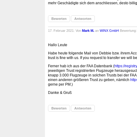
mehr Geschädigte sich dem anschliessen, desto billig
Bewerten
Antworten
17. Februar 2021: Von
Mark M.
an
WINX GmbH
Bewertung
Hallo Leute
Habe heute folgende Mail von Debbie bzw. ihrem Accoun
trust is fine with us. If you request to transfer we will b
Ferner hab ich aus der FAA Datenbank (
https://regist
jeweiligen Trust registrierten Flugzeuge herausgesuch
knapp 3.000 Flugzeuge in solchen Trusts bei der FAA,
einen anderen größeren Trust zu geben, nämlich
http
gerne per PM.)
Danke & Gruß
Bewerten
Antworten