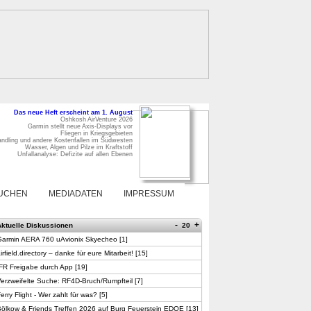
Das neue Heft erscheint am 1. August
Oshkosh AirVenture 2026
Garmin stellt neue Axis-Displays vor
Fliegen in Kriegsgebieten
ndling und andere Kostenfallen im Südwesten
Wasser, Algen und Pilze im Kraftstoff
Unfallanalyse: Defizite auf allen Ebenen
UCHEN
MEDIADATEN
IMPRESSUM
-
+
Aktuelle Diskussionen
20
Garmin AERA 760 uAvionix Skyecheo
[
1
]
irfield.directory – danke für eure Mitarbeit!
[
15
]
FR Freigabe durch App
[
19
]
erzweifelte Suche: RF4D-Bruch/Rumpfteil
[
7
]
erry Flight - Wer zahlt für was?
[
5
]
ölkow & Friends Treffen 2026 auf Burg Feuerstein EDQE
[
13
]