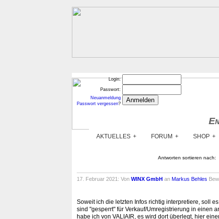
Login:
Passwort:
Neuanmeldung
Passwort vergessen
?
En
En
AKTUELLES
FORUM
SHOP
Antworten sortieren nach:
17. Februar 2021: Von
WINX GmbH
an
Markus Behles
Bew
Soweit ich die letzten Infos richtig interpretiere, sol
sind "gesperrt" für Verkauf/Umregistrierung in einen 
habe ich von VALIAIR, es wird dort überlegt, hier ei