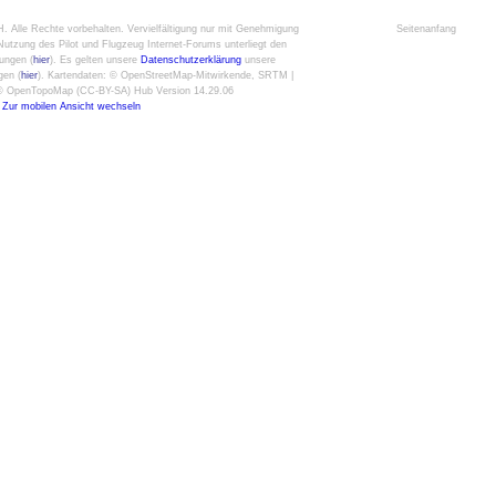
H
. Alle Rechte vorbehalten. Vervielfältigung nur mit Genehmigung
Seitenanfang
utzung des Pilot und Flugzeug Internet-Forums unterliegt den
ungen (
hier
). Es gelten unsere
Datenschutzerklärung
unsere
gen (
hier
). Kartendaten: © OpenStreetMap-Mitwirkende, SRTM |
: © OpenTopoMap (CC-BY-SA) Hub Version 14.29.06
Zur mobilen Ansicht wechseln