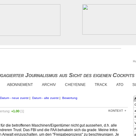
Ha
gagierter Journalismus aus Sicht des eigenen Cockpits
gagierter Journalismus aus Sicht des eigenen Cockpits
ABONNEMENT
ARCHIV
CHEYENNE
TRACK
ATO
S
Datum - neue zuerst
|
Datum - alte zuerst
|
Bewertung
KONTEXT
a
ertung:
+1.00
[1]
I
V
l es für die betroffenen Maschinen/Eigentümer nicht gut aussehen, d.h. alle
F
andreren Trust. Das FBI und die FAA behakeln sich da grade. Meine Infos
nen Anwalt einzuschalten, um den "Freigabeprozess" zu beschleunigen. Je
B