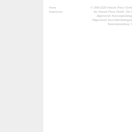
Home
© 2004-2026
Airwork Press Gmb
Impressum
der Airwork Press GmbH. Die N
allgemeinen Nutzungsbeding
Allgemeinen Geschäftsbedingun
Kartendarstellung