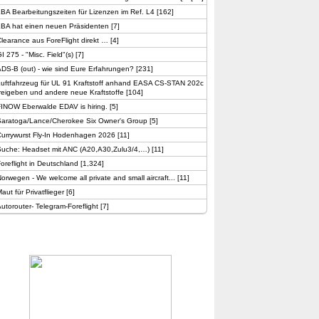
BA Bearbeitungszeiten für Lizenzen im Ref. L4
[
162
]
LBA hat einen neuen Präsidenten
[
7
]
learance aus ForeFlight direkt …
[
4
]
I 275 - "Misc. Field"(s)
[
7
]
DS-B (out) - wie sind Eure Erfahrungen?
[
231
]
Luftfahrzeug für UL 91 Kraftstoff anhand EASA CS-STAN 202c
reigeben und andere neue Kraftstoffe
[
104
]
FINOW Eberwalde EDAV is hiring.
[
5
]
Saratoga/Lance/Cherokee Six Owner's Group
[
5
]
Currywurst Fly-In Hodenhagen 2026
[
11
]
Suche: Headset mit ANC (A20,A30,Zulu3/4,…)
[
11
]
oreflight in Deutschland
[
1,324
]
orwegen - We welcome all private and small aircraft...
[
11
]
aut für Privatflieger
[
6
]
utorouter- Telegram-Foreflight
[
7
]