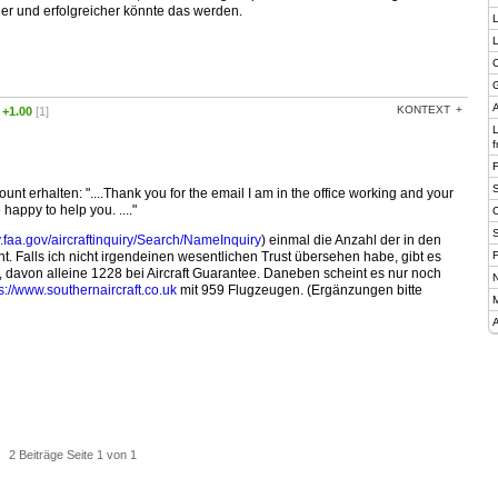
er und erfolgreicher könnte das werden.
L
C
G
A
KONTEXT
:
+1.00
[1]
f
t erhalten: "....Thank you for the email I am in the office working and your
e happy to help you. ...."
ry.faa.gov/aircraftinquiry/Search/NameInquiry
) einmal die Anzahl der in den
t. Falls ich nicht irgendeinen wesentlichen Trust übersehen habe, gibt es
F
 davon alleine 1228 bei Aircraft Guarantee. Daneben scheint es nur noch
N
s://www.southernaircraft.co.uk
mit 959 Flugzeugen. (Ergänzungen bitte
M
A
2 Beiträge Seite 1 von 1