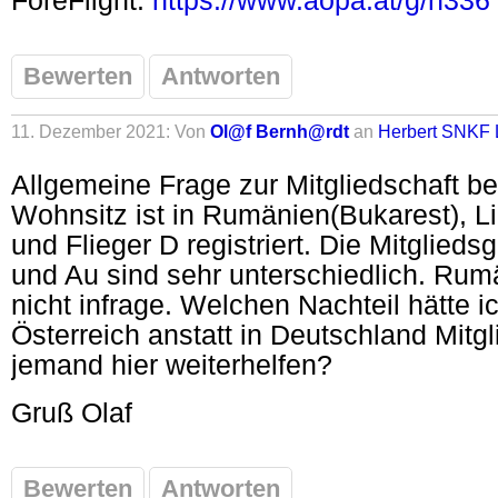
ForeFlight:
https://www.aopa.at/g/n336
Bewerten
Antworten
11. Dezember 2021: Von
Ol@f Bernh@rdt
an
Herbert SNKF 
Allgemeine Frage zur Mitgliedschaft b
Wohnsitz ist in Rumänien(Bukarest), L
und Flieger D registriert. Die Mitglie
und Au sind sehr unterschiedlich. Ru
nicht infrage. Welchen Nachteil hätte i
Österreich anstatt in Deutschland Mitg
jemand hier weiterhelfen?
Gruß Olaf
Bewerten
Antworten