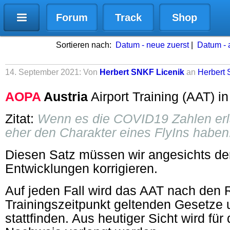
Forum
Track
Shop
Sortieren nach:
Datum - neue zuerst
|
Datum - a
14. September 2021: Von
Herbert SNKF Licenik
an
Herbert 
AOPA
Austria
Airport Training (AAT) i
Zitat:
Wenn es die COVID19 Zahlen erl
eher den Charakter eines FlyIns haben
Diesen Satz müssen wir angesichts de
Entwicklungen korrigieren.
Auf jeden Fall wird das AAT nach den
Trainingszeitpunkt geltenden Gesetze
stattfinden. Aus heutiger Sicht wird fü