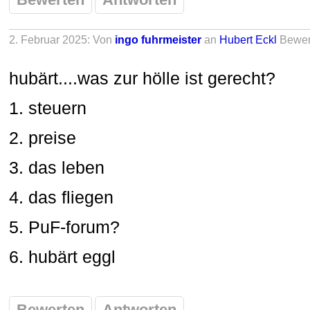
2. Februar 2025: Von
ingo fuhrmeister
an
Hubert Eckl
Bewer
hubärt....was zur hölle ist gerecht?
1. steuern
2. preise
3. das leben
4. das fliegen
5. PuF-forum?
6. hubärt eggl
Bewerten
Antworten