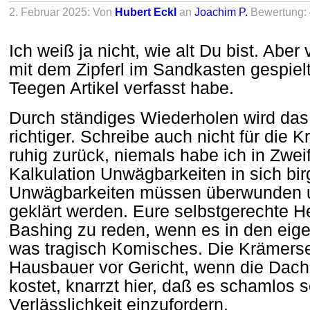
2. Februar 2025: Von
Hubert Eckl
an
Joachim P.
Bewertung:
Ich weiß ja nicht, wie alt Du bist. Abe
mit dem Zipferl im Sandkasten gespielt
Teegen Artikel verfasst habe.
Durch ständiges Wiederholen wird das
richtiger. Schreibe auch nicht für die K
ruhig zurück, niemals habe ich in Zweif
Kalkulation Unwägbarkeiten in sich bir
Unwägbarkeiten müssen überwunden 
geklärt werden. Eure selbstgerechte H
Bashing zu reden, wenn es in den eig
was tragisch Komisches. Die Krämersee
Hausbauer vor Gericht, wenn die Dach
kostet, knarrzt hier, daß es schamlos se
Verlässlichkeit einzufordern.