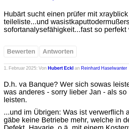
Hubärt sucht einen prüfer mit xrayblick 
teileliste...und wasistkaputtodermußer
sofortanalysefähigkeit...fas
t so perfekt
Bewerten
Antworten
1. Februar 2025: Von
Hubert Eckl
an
Reinhard Haselwanter
D.h. va Banque? Wer sich sowas leist
was anderes - sorry lieber Jan - als s
leisten.
...und im Übrigen: Was ist verwerflich 
gäbe keine Betriebe mehr, welche in d
Defekt, Havarie, o.ä. mit einem Koste