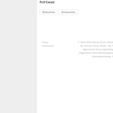
Rolf Ewald
Bewerten
Antworten
Home
© 2004-2026
Airwork Press Gmb
Impressum
der Airwork Press GmbH. Die N
allgemeinen Nutzungsbeding
Allgemeinen Geschäftsbedingun
Kartendarstellung