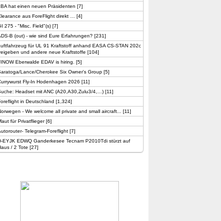
LBA hat einen neuen Präsidenten
[
7
]
learance aus ForeFlight direkt …
[
4
]
I 275 - "Misc. Field"(s)
[
7
]
DS-B (out) - wie sind Eure Erfahrungen?
[
231
]
Luftfahrzeug für UL 91 Kraftstoff anhand EASA CS-STAN 202c
reigeben und andere neue Kraftstoffe
[
104
]
FINOW Eberwalde EDAV is hiring.
[
5
]
Saratoga/Lance/Cherokee Six Owner's Group
[
5
]
Currywurst Fly-In Hodenhagen 2026
[
11
]
Suche: Headset mit ANC (A20,A30,Zulu3/4,…)
[
11
]
oreflight in Deutschland
[
1,324
]
orwegen - We welcome all private and small aircraft...
[
11
]
aut für Privatflieger
[
6
]
utorouter- Telegram-Foreflight
[
7
]
D-EYJK EDWQ Ganderkesee Tecnam P2010Tdi stürzt auf
aus / 2 Tote
[
27
]