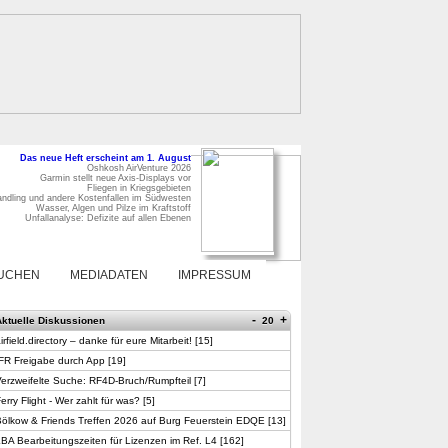
Das neue Heft erscheint am 1. August
Oshkosh AirVenture 2026
Garmin stellt neue Axis-Displays vor
Fliegen in Kriegsgebieten
ndling und andere Kostenfallen im Südwesten
Wasser, Algen und Pilze im Kraftstoff
Unfallanalyse: Defizite auf allen Ebenen
UCHEN
MEDIADATEN
IMPRESSUM
-
+
Aktuelle Diskussionen
20
irfield.directory – danke für eure Mitarbeit!
[
15
]
FR Freigabe durch App
[
19
]
erzweifelte Suche: RF4D-Bruch/Rumpfteil
[
7
]
erry Flight - Wer zahlt für was?
[
5
]
ölkow & Friends Treffen 2026 auf Burg Feuerstein EDQE
[
13
]
BA Bearbeitungszeiten für Lizenzen im Ref. L4
[
162
]