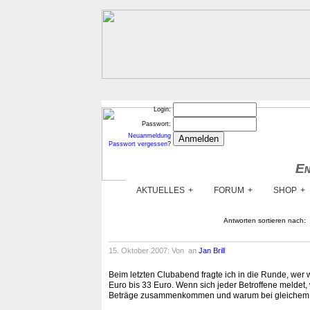
Login:
Passwort:
Neuanmeldung
Passwort vergessen
?
En
En
AKTUELLES
FORUM
SHOP
Antworten sortieren nach:
15. Oktober 2007: Von
an
Jan Brill
Beim letzten Clubabend fragte ich in die Runde, wer w
Euro bis 33 Euro. Wenn sich jeder Betroffene meldet, 
Beträge zusammenkommen und warum bei gleichem Sa