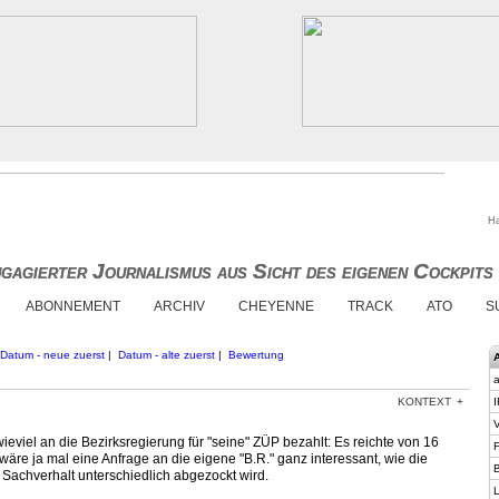
Ha
gagierter Journalismus aus Sicht des eigenen Cockpits
gagierter Journalismus aus Sicht des eigenen Cockpits
ABONNEMENT
ARCHIV
CHEYENNE
TRACK
ATO
S
Datum - neue zuerst
|
Datum - alte zuerst
|
Bewertung
a
KONTEXT
I
V
ieviel an die Bezirksregierung für "seine" ZÜP bezahlt: Es reichte von 16
F
wäre ja mal eine Anfrage an die eigene "B.R." ganz interessant, wie die
B
chverhalt unterschiedlich abgezockt wird.
L