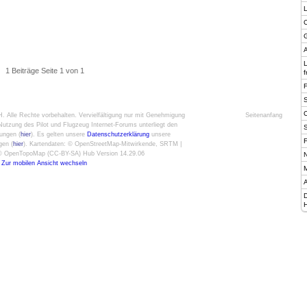
C
G
A
1 Beiträge Seite 1 von 1
f
H
. Alle Rechte vorbehalten. Vervielfältigung nur mit Genehmigung
Seitenanfang
utzung des Pilot und Flugzeug Internet-Forums unterliegt den
ungen (
hier
). Es gelten unsere
Datenschutzerklärung
unsere
F
gen (
hier
). Kartendaten: © OpenStreetMap-Mitwirkende, SRTM |
: © OpenTopoMap (CC-BY-SA) Hub Version 14.29.06
N
Zur mobilen Ansicht wechseln
M
A
H