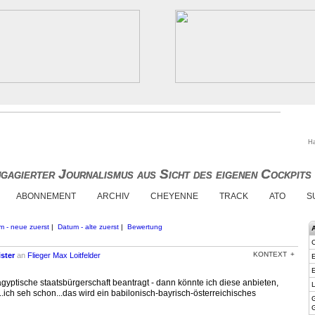
Ha
gagierter Journalismus aus Sicht des eigenen Cockpits
gagierter Journalismus aus Sicht des eigenen Cockpits
ABONNEMENT
ARCHIV
CHEYENNE
TRACK
ATO
S
m - neue zuerst
|
Datum - alte zuerst
|
Bewertung
KONTEXT
ster
an
Flieger Max Loitfelder
E
E
e ägyptische staatsbürgerschaft beantragt - dann könnte ich diese anbieten,
L
.ich seh schon...das wird ein babilonisch-bayrisch-österreichisches