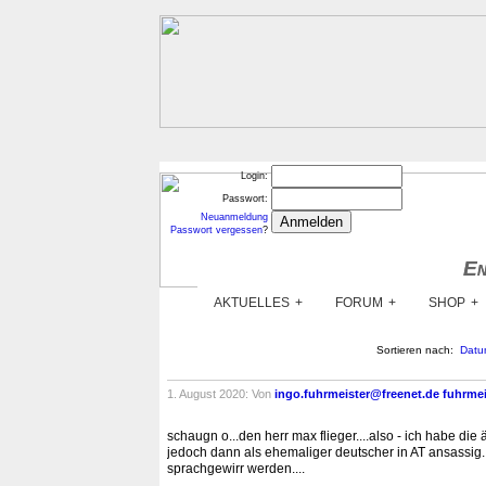
Login:
Passwort:
Neuanmeldung
Passwort vergessen
?
En
En
AKTUELLES
FORUM
SHOP
Sortieren nach:
Datu
1. August 2020: Von
ingo.fuhrmeister@freenet.de fuhrmei
schaugn o...den herr max flieger....also - ich habe di
jedoch dann als ehemaliger deutscher in AT ansassig..
sprachgewirr werden....