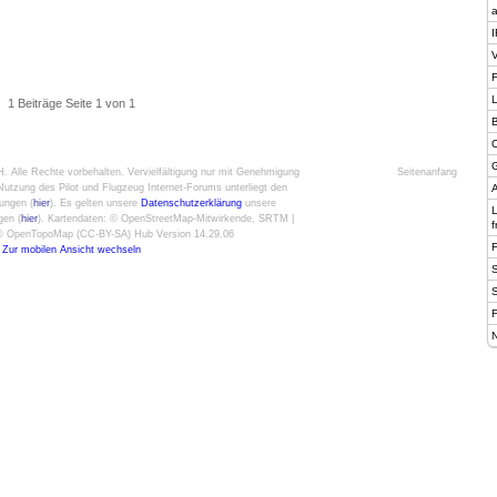
a
I
V
F
1 Beiträge Seite 1 von 1
B
C
G
H
. Alle Rechte vorbehalten. Vervielfältigung nur mit Genehmigung
Seitenanfang
utzung des Pilot und Flugzeug Internet-Forums unterliegt den
A
ungen (
hier
). Es gelten unsere
Datenschutzerklärung
unsere
gen (
hier
). Kartendaten: © OpenStreetMap-Mitwirkende, SRTM |
f
: © OpenTopoMap (CC-BY-SA) Hub Version 14.29.06
Zur mobilen Ansicht wechseln
F
N