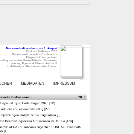
Das neue Heft erscheint am 1. August
Oshkosh AirVenture 2026
Garmin stellt neue Axis-Displays vor
Fliegen in Kriegsgebieten
ndling und andere Kostenfallen im Südwesten
Wasser, Algen und Pilze im Kraftstoff
Unfallanalyse: Defizite auf allen Ebenen
UCHEN
MEDIADATEN
IMPRESSUM
-
+
Aktuelle Diskussionen
20
Currywurst Fly-In Hodenhagen 2026
[
12
]
indrücke von einem Rekordflug
[
27
]
mpfehlungen Golfplätze bei Flugplätzen
[
8
]
BA Bearbeitungszeiten für Lizenzen im Ref. L4
[
166
]
Garmin AERA 760 uAvionix Skyecheo BOSE A20 Bluetooth
GA
[
1
]