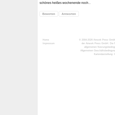
schönes heißes wochenende noch...
Bewerten
Antworten
Home
© 2004-2026
Airwork Press Gmb
Impressum
der Airwork Press GmbH. Die N
allgemeinen Nutzungsbeding
Allgemeinen Geschäftsbedingun
Kartendarstellung