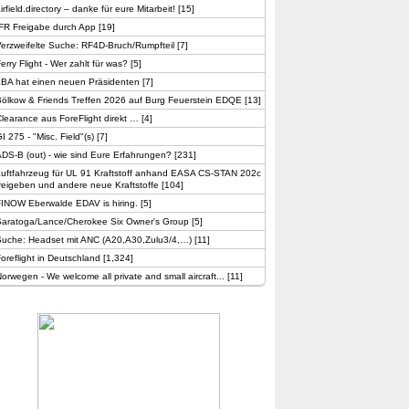
irfield.directory – danke für eure Mitarbeit!
[
15
]
FR Freigabe durch App
[
19
]
erzweifelte Suche: RF4D-Bruch/Rumpfteil
[
7
]
erry Flight - Wer zahlt für was?
[
5
]
LBA hat einen neuen Präsidenten
[
7
]
ölkow & Friends Treffen 2026 auf Burg Feuerstein EDQE
[
13
]
learance aus ForeFlight direkt …
[
4
]
I 275 - "Misc. Field"(s)
[
7
]
DS-B (out) - wie sind Eure Erfahrungen?
[
231
]
Luftfahrzeug für UL 91 Kraftstoff anhand EASA CS-STAN 202c
reigeben und andere neue Kraftstoffe
[
104
]
FINOW Eberwalde EDAV is hiring.
[
5
]
Saratoga/Lance/Cherokee Six Owner's Group
[
5
]
Suche: Headset mit ANC (A20,A30,Zulu3/4,…)
[
11
]
oreflight in Deutschland
[
1,324
]
orwegen - We welcome all private and small aircraft...
[
11
]