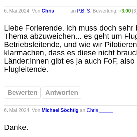
6. Mai 2024: Von
Chris _____
an
P.B. S.
Bewertung:
+3.00
[3
Liebe Forierende, ich muss doch sehr b
Thema abzuweichen... es geht um Flug
Betriebsleitende, und wie wir Pilotie
klarmachen, dass es diese nicht brauc
Länder:innen gibt es ja auch FoF, als
Flugleitende.
Bewerten
Antworten
6. Mai 2024: Von
Michael Söchtig
an
Chris _____
Danke.