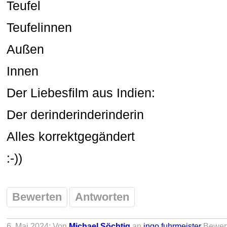
Teufel
Teufelinnen
Außen
Innen
Der Liebesfilm aus Indien:
Der derinderinderinderin
Alles korrektgegändert
:-))
Bewerten
Antworten
6. Mai 2024: Von
Michael Söchtig
an
ingo fuhrmeister
Bewer