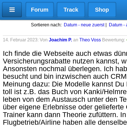
Forum
Track
Shop
Sortieren nach:
Datum - neue zuerst
|
Datum - a
14. Februar 2023: Von
Joachim P.
an
Theo Voss
Bewertung:
Ich finde die Webseite auch etwas dü
Versicherungsrabatte nutzen kannst, 
Ansonsten nochmal überlegen. Ich ha
besucht und bin inzwischen auch CRM-
Meinung dazu: Die Modelle kannst Du D
toll ist z.B. das Buch von Kanki/Helmr
leben von dem Austausch unter den Te
über eigene Erlebnisse oder gelieferte 
Trainer kann dann Theorie zufüttern. I
Flugbetrieb/Airline haben alle denselb