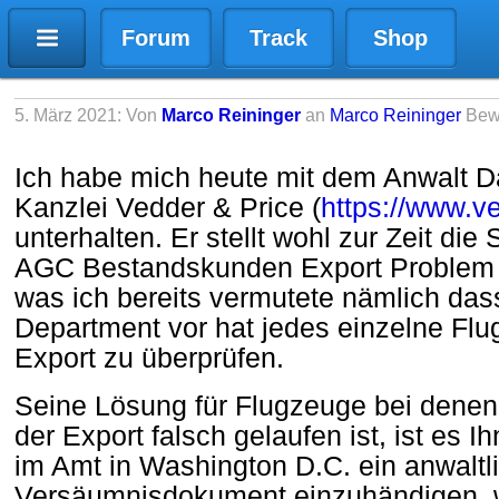
Forum
Track
Shop
5. März 2021: Von
Marco Reininger
an
Marco Reininger
Bew
Ich habe mich heute mit dem Anwalt D
Kanzlei Vedder & Price (
https://www.v
unterhalten. Er stellt wohl zur Zeit di
AGC Bestandskunden Export Problem bet
was ich bereits vermutete nämlich d
Department vor hat jedes einzelne Fl
Export zu überprüfen.
Seine Lösung für Flugzeuge bei denen
der Export falsch gelaufen ist, ist es I
im Amt in Washington D.C. ein anwaltl
Versäumnisdokument einzuhändigen, w