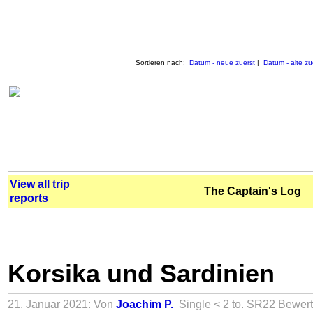
Sortieren nach:
Datum - neue zuerst
|
Datum - alte zu
View all trip
The Captain's Log
reports
Korsika und Sardinien
21. Januar 2021: Von
Joachim P.
Single < 2 to.
SR22
Bewer