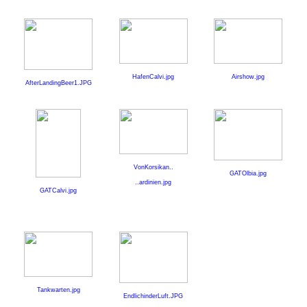
HafenCalvi.jpg
Airshow.jpg
AfterLandingBeer1.JPG
VonKorsikan..
GATOlbia.jpg
..ardinien.jpg
GATCalvi.jpg
Tankwarten.jpg
EndlichinderLuft.JPG