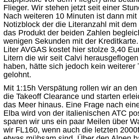
Flieger. Wir stehen jetzt seit einer Stu
Nach weiteren 10 Minuten ist dann mi
Notizblock der die Literanzahl mit dem L
das Produkt der beiden Zahlen begleic
wenigen Sekunden mit der Kreditkarte.
Liter AVGAS kostet hier stolze 3,40 Eu
Litern die wir seit Calvi herausgeflog
haben, hätte sich jedoch kein weiterer 
gelohnt.
Mit 1:15h Verspätung rollen wir an de
die Takeoff Clearance und starten erlei
das Meer hinaus. Eine Frage nach eine
Elba wird von der italienischen ATC po
sparen wir uns ein paar Meilen über W
wir FL160, wenn auch die letzten 2000f
etwas mühsam sind. Über den Alpen b