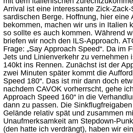
mit dem italienischen zurechtzukomm
Arrival ist eine interessante Zick-Zack
sardischen Berge. Hoffnung, hier eine
bekommen, machen wir uns in Italien k
so sollte es auch kommen. Während wir
briefen wir noch den ILS-Approach. AT
Frage: „Say Approach Speed“. Da im F
Jets und Linienverkehr zu vernehmen is
140kt ins Rennen. Zunächst ist der Ap
zwei Minuten später kommt die Auffor
Speed 180“. Das ist mir dann doch etwa
nachdem CAVOK vorherrscht, gehe ich
Approach Speed 160“ in die Verhandlun
dann zu passen. Die Sinkflugfreiga
Gelände relativ spät und zusammen mi
Unaufmerksamkeit am Stepdown-Punkt
(den hatte ich verdrängt), haben wir ei