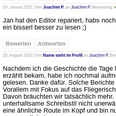
24. Januar 2021: Von
Joachim P.
an
Joachim P.
Bewertung:
+
Jan hat den Editor repariert, habs nochm
ein bisserl besser zu lesen ;)
Bewerten
Antworten
25. August 2022: Von
Name steht im Profil
an
Joachim P.
Be
Nachdem ich die Geschichte die Tage 
erzählt bekam, habe ich nochmal aufm
gelesen. Danke dafür. Solche Bericht
Vorallem mit Fokus auf das Fliegerisch
Davon bräuchten wir tatsächlich mehr. 
unterhaltsame Schreibstil nicht unerwäh
eine ähnliche Route im Kopf und bin n