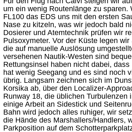
Für den Flug nach Calvi steigen wir au
um ein wenig Routenlänge zu sparen. 
FL100 das EDS uns mit den ersten Saue
Nase zu kitzeln, was wir jedoch bald 
Dosierer und Atemtechnik prüfen wir r
Pulsoxymeter. Vor der Küste legen wi
die auf manuelle Auslösung umgestellt
versehenen Nautik-Westen sind beque
Rettungsinsel haben nicht dabei, dass 
hat wenig Seegang und es sind noch vi
übrig. Langsam zeichnen sich im Duns
Korsika ab, über den Localizer-Approac
Runway 18, die üblichen Turbulenzen i
einige Arbeit an Sidestick und Seitenru
Bahn wird jedoch alles ruhiger, wir set
die Hände des Marshallers/Handlers, w
Parkposition auf dem Schotterparkplat