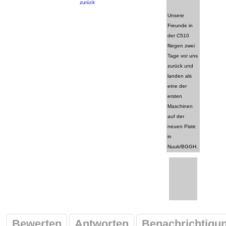
zurück
Unsere
Freunde in
der C510
fliegen zwei
Tage vor uns
zurück und
landen als
eine der
ersten
Maschinen
auf der
neuen Piste
in
Nuuk/BGGH.
Bewerten
Antworten
Benachrichtigu