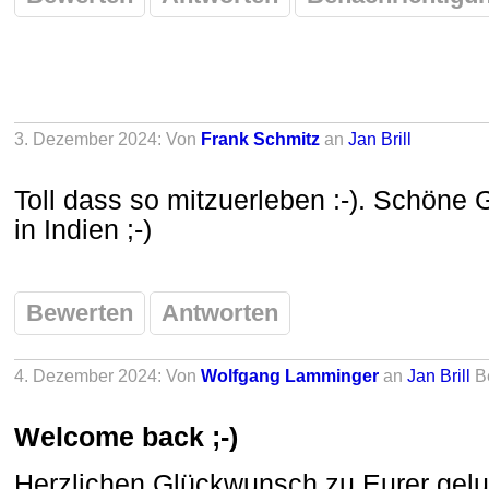
3. Dezember 2024: Von
Frank Schmitz
an
Jan Brill
Toll dass so mitzuerleben :-). Schön
in Indien ;-)
Bewerten
Antworten
4. Dezember 2024: Von
Wolfgang Lamminger
an
Jan Brill
B
Welcome back ;-)
Herzlichen Glückwunsch zu Eurer gel