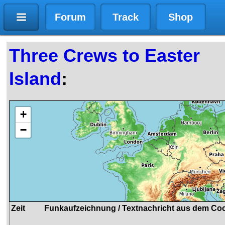
Forum
Track
Shop
Three Crews to Easter
Island
:
+
−
Zeit
Funkaufzeichnung / Textnachricht aus dem Coc